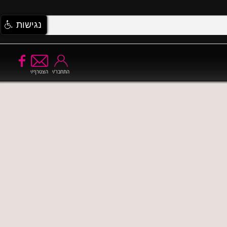
נגישות
התחבר/י
הצטרף/י