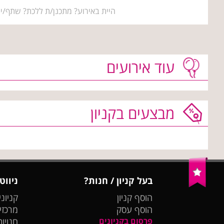
היית באירוע? מתכנן/ת ללכת? שתף/י 
עוד אירועים
מבצעים בקניון
בעל קניון / חנות?
ניווט
הוסף קניון
קניוני
הוסף עסק
מרכזי
פרסום בקניונים
חנויות