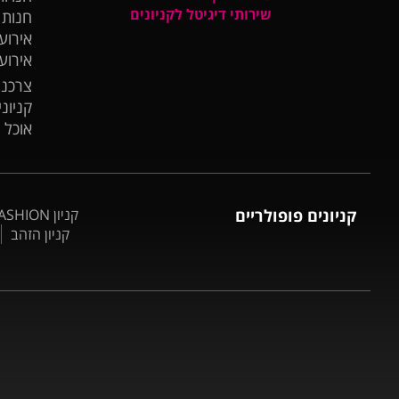
שירותי דיגיטל לקניונים
חנות
אירועי
אירוע
צרכנו
קניונ
אוכל 
קניונים פופולריים
קניון BIG FASHION אשדוד
קניון הזהב