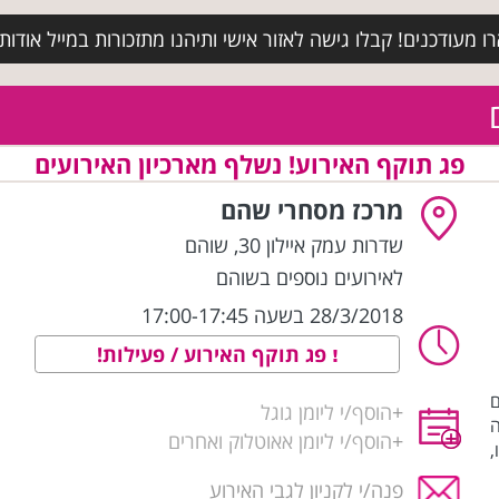
מעודכנים! קבלו גישה לאזור אישי ותיהנו מתזכורות במייל אודות א
פג תוקף האירוע! נשלף מארכיון האירועים
מרכז מסחרי שהם
שדרות עמק איילון 30
,
שוהם
לאירועים נוספים בשוהם
28/3/2018 בשעה 17:00-17:45
פג תוקף האירוע / פעילות!
ם
+
הוסף/י ליומן גוגל
+
הוסף/י ליומן אאוטלוק ואחרים
,
פנה/י לקניון לגבי האירוע