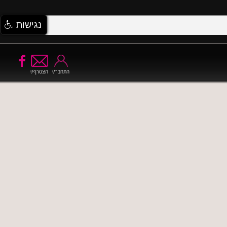
נגישות
התחבר/י
הצטרף/י