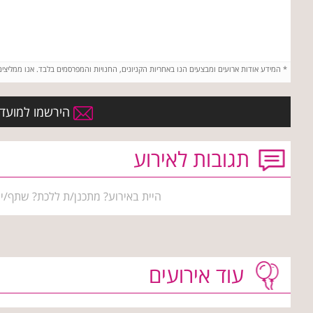
*
המידע אודות ארועים ומבצעים הנו באחריות הקניונים, החנויות והמפרסמים בלבד. אנו ממליצי
הירשמו למועדון ה
תגובות לאירוע
היית באירוע? מתכנן/ת ללכת? שתף/י 
עוד אירועים