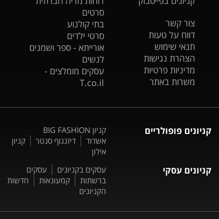
קניונים בפייסבוק
דוחות מדיה חברתית
סרטים
צור קשר
בתי קולנוע
דווח על טעות
סרטי ילדים
תנאי שימוש
אורייתא - ספר ושמנים
הצהרת נגישות
לנשים
מדיניות פרטיות
עסקים מומלצים -
משרות באתר
T.co.il
קניונים פופולריים
קניון BIG FASHION
אשדוד
דיזנגוף סנטר
קניון
אילון
קניונים עסקי
עסקים בקניונים
עסקים
ברשתות
קמעונאות
חדשות
הקניונים