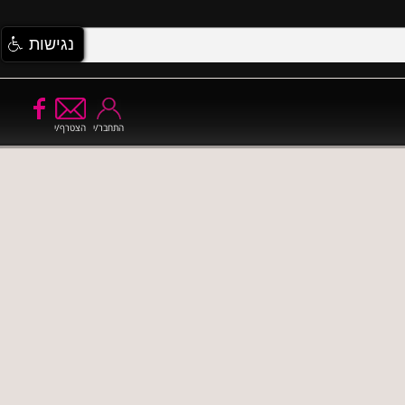
נגישות
התחבר/י
הצטרף/י