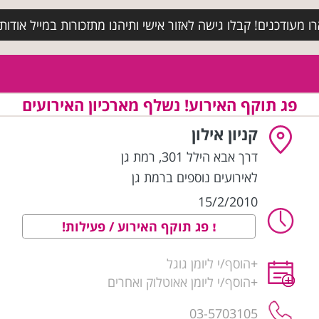
מעודכנים! קבלו גישה לאזור אישי ותיהנו מתזכורות במייל אודות א
פג תוקף האירוע! נשלף מארכיון האירועים
קניון אילון
דרך אבא הילל 301
,
רמת גן
לאירועים נוספים ברמת גן
15/2/2010
פג תוקף האירוע / פעילות!
+
הוסף/י ליומן גוגל
+
הוסף/י ליומן אאוטלוק ואחרים
03-5703105