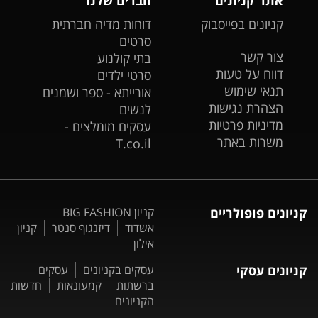
קניונים בפייסבוק
דוחות מדיה חברתית
סרטים
צור קשר
בתי קולנוע
דווח על טעות
סרטי ילדים
תנאי שימוש
אורייתא - ספר ושמנים
הצהרת נגישות
לנשים
מדיניות פרטיות
עסקים מומלצים -
משרות באתר
T.co.il
קניונים פופולריים
קניון BIG FASHION
אשדוד
דיזנגוף סנטר
קניון
אילון
קניונים עסקי
עסקים בקניונים
עסקים
ברשתות
קמעונאות
חדשות
הקניונים