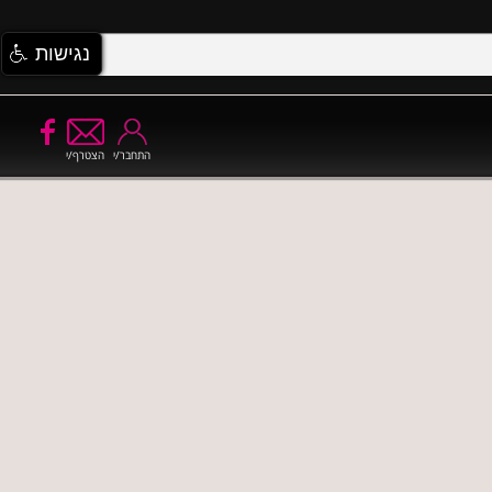
נגישות
התחבר/י
הצטרף/י