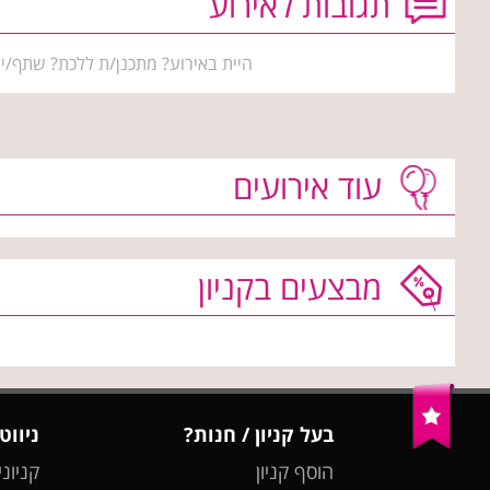
תגובות לאירוע
היית באירוע? מתכנן/ת ללכת? שתף/י 
עוד אירועים
מבצעים בקניון
בעל קניון / חנות?
ניווט
הוסף קניון
קניוני