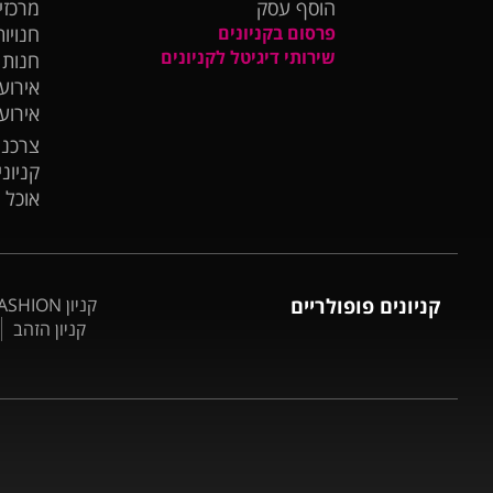
הוסף עסק
מרכזי
פרסום בקניונים
חנויות
שירותי דיגיטל לקניונים
חנות
אירועי
אירוע
צרכנו
קניונ
אוכל 
קניונים פופולריים
קניון BIG FASHION אשדוד
קניון הזהב