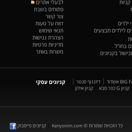
 קניות
לבעלי אתרים
פתוחים בשבת
צור קשר
 ילדים
דווח על טעות
ים לילדים
מבצעים
תנאי שימוש
הצהרת נגישות
ת
מדיניות פרטיות
ים בחו"ל
משרות באתר
ובישול בקניונים
דיזנגוף סנטר
קניונים עסקי
קניון G כפר סבא
קניון אילון
|
כל הזכויות שמורות ©
קניונים פייסבוק
Kenyonim.com