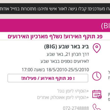
מעודכנים! קבלו גישה לאזור אישי ותיהנו מתזכורות במייל אודות א
פג תוקף האירוע! נשלף מארכיון האירועים
ביג באר שבע (BIG)
דרך חברון 21
,
באר שבע
לאירועים נוספים בבאר שבע
18/5/2010-25/5/2010 בשעה 17:00
ל
ת
פג תוקף האירוע / פעילות!
+
הוסף/י ליומן גוגל
ן
+
הוסף/י ליומן אאוטלוק ואחרים
ס
072-2748888