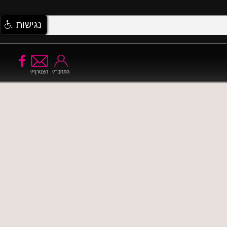
נגישות
התחבר/י
הצטרף/י