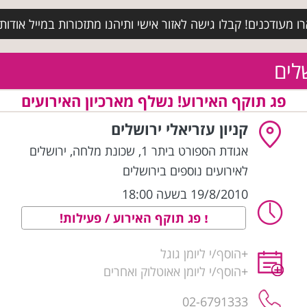
מעודכנים! קבלו גישה לאזור אישי ותיהנו מתזכורות במייל אודות א
שלים
פג תוקף האירוע! נשלף מארכיון האירועים
קניון עזריאלי ירושלים
אגודת הספורט ביתר 1, שכונת מלחה
,
ירושלים
לאירועים נוספים בירושלים
19/8/2010 בשעה 18:00
פג תוקף האירוע / פעילות!
+
הוסף/י ליומן גוגל
+
הוסף/י ליומן אאוטלוק ואחרים
02-6791333