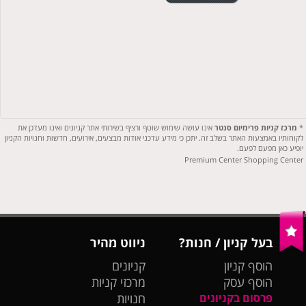
*
מרכז קניות פרימיום סנטר
אינו עושה שימוש שוטף ורציף בשירותי אתר קניונים ואינו מעדכן את
לקוחותיו באמצעות האתר בשלב זה. יתכן כי מידע עדכני אודות מבצעים, אירועים, חדשות וחנויות הקניון
יופיע כאן מפעם לפעם.
Premium Center Shopping Center
בעל קניון / חנות?
ניווט מהיר
הוסף קניון
קניונים
הוסף עסק
מרכזי קניות
פרסום בקניונים
חנויות