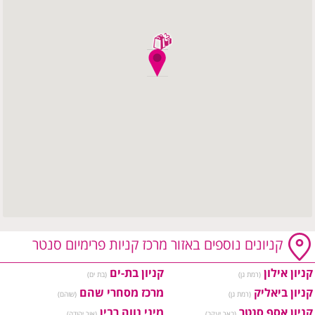
קניונים נוספים באזור מרכז קניות פרימיום סנטר
קניון אילון
קניון בת-ים
(רמת גן)
(בת ים)
קניון ביאליק
מרכז מסחרי שהם
(רמת גן)
(שוהם)
קניון אסף סנטר
מיני נווה רבין
(באר יעקב)
(אור יהודה)