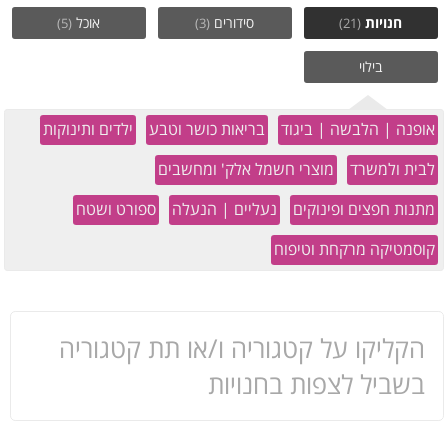
חנויות
סידורים
אוכל
(5)
(3)
(21)
בילוי
אופנה | הלבשה | ביגוד
בריאות כושר וטבע
ילדים ותינוקות
לבית ולמשרד
מוצרי חשמל אלק' ומחשבים
מתנות חפצים ופינוקים
נעליים | הנעלה
ספורט ושטח
קוסמטיקה מרקחת וטיפוח
הקליקו על קטגוריה ו/או תת קטגוריה
בשביל לצפות בחנויות