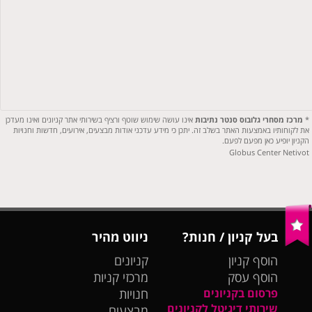
*
מרכז מסחרי גלובוס סנטר נתיבות
אינו עושה שימוש שוטף ורציף בשירותי אתר קניונים ואינו מעדכן
את לקוחותיו באמצעות האתר בשלב זה. יתכן כי מידע עדכני אודות מבצעים, אירועים, חדשות וחנויות
הקניון יופיע כאן מפעם לפעם.
Globus Center Netivot
בעל קניון / חנות?
ניווט מהיר
הוסף קניון
קניונים
הוסף עסק
מרכזי קניות
פרסום בקניונים
חנויות
שירותי דיגיטל לקניונים
מבצעים