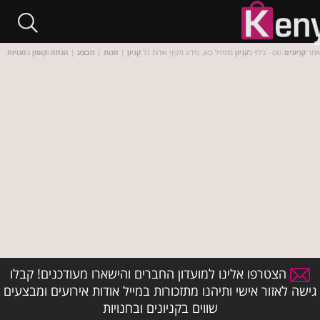
אתר
קניונים
.קום - בילוי ב
קניון
מתחיל כאן. מידע מקיף אודות כל
קניון
|
חנות
|
מבצע
|
הנחה
ו
קופון
ב
חנויות
הצטרפו אלינו למועדון החברים והישארו מעודכנים! קבלו
גישה לאזור אישי ותיהנו מתזכורות במייל אודות אירועים ומבצעים
שווים בקניונים ובחנויות