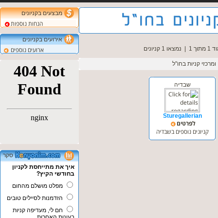
מבצעים בקניונים
הנחות נוספות
אירועים בקניונים
מתוך 1
|
נמצאו 1 קניונים
ארועים נוספים
ומרכזי קניות בחו"ל
שבדיה
Sturegallerian
לפרטים
קניונים נוספים בשבדיה
סקר
איך את מתייחסת לקניון
בחודשי הקיץ?
מפלט מושלם מהחום
הזדמנות לסיילים טובים
חם לי, מעדיפה קניות
בעונות האחרות