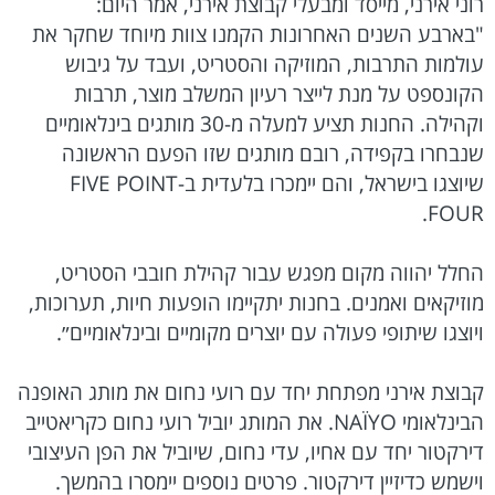
רוני אירני, מייסד ומבעלי קבוצת אירני, אמר היום:
"בארבע השנים האחרונות הקמנו צוות מיוחד שחקר את
עולמות התרבות, המוזיקה והסטריט, ועבד על גיבוש
הקונספט על מנת לייצר רעיון המשלב מוצר, תרבות
וקהילה. החנות תציע למעלה מ-30 מותגים בינלאומיים
שנבחרו בקפידה, רובם מותגים שזו הפעם הראשונה
שיוצגו בישראל, והם יימכרו בלעדית ב-FIVE POINT
FOUR.
החלל יהווה מקום מפגש עבור קהילת חובבי הסטריט,
מוזיקאים ואמנים. בחנות יתקיימו הופעות חיות, תערוכות,
ויוצגו שיתופי פעולה עם יוצרים מקומיים ובינלאומיים״.
קבוצת אירני מפתחת יחד עם רועי נחום את מותג האופנה
הבינלאומי NAÏYO. את המותג יוביל רועי נחום כקריאטייב
דירקטור יחד עם אחיו, עדי נחום, שיוביל את הפן העיצובי
וישמש כדיזיין דירקטור. פרטים נוספים יימסרו בהמשך.