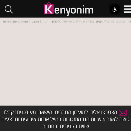
אתר
קניונים
.קום - בילוי ב
קניון
מתחיל כאן. מידע מקיף אודות כל
קניון
|
חנות
|
מבצע
|
הנחה
ו
קופון
ב
חנויות
הצטרפו אלינו למועדון החברים והישארו מעודכנים! קבלו
גישה לאזור אישי ותיהנו מתזכורות במייל אודות אירועים ומבצעים
שווים בקניונים ובחנויות