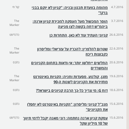
4.7.2016
מהומה בוועדת תכנון ובניה: "קניון לא יוקם בבני
קול חי
ברק!"
3.7.2016
הוסר המכשול מעל העסקה למכירת קניון ארנה:
The
Marker
ביהמ"ש דחה בקשה לצו מניעה
26.6.2016
קניוני העתיד עוד לא כאן, התחרות כן
כלכליסט
22.6.2016
שטרום להלפרין: להכריז על עזריאלי ומליסרון
The
Marker
כקבוצות ריכוז
20.6.2016
החלשים ייחלשו יותר: אי-ודאות בתחום הקניונים
גלובס
והמשרדים
19.6.2016
מזגן, קולנוע, מסעדות וחניה: הקניות באינטרנט
The
Marker
מחזירות את הקניונים לשנות ה-90
18.6.2016
דוח G: מי צריך כל-כך הרבה קניונים בישראל?
גלובס
15.6.2016
מנכ"ל קניוני מליסרון: "הקניות באינטרנט לא יחסלו
גלובס
את הקניונים"
15.6.2016
עסקת קניון ארנה נחתמה: רוני מאנה יקבל לדמי תיווך
כלכליסט
של 10 מיליון שקל