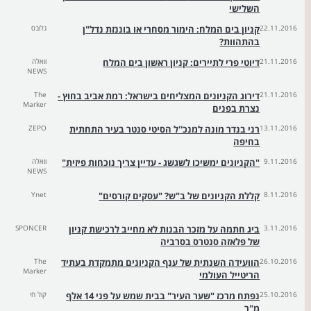
השלישי
22.11.2016
קניון בים המלח: הימור מסחרי או בוננזת נדל"ן
גלובס
בהתהוות?
21.11.2016
דיוטי פרי לתיירים: קניון ראשון בים המלח
וואלה
NEWS
21.11.2016
דירוג הקניונים המצליחים בישראל: רמת אביב בחוץ -
The
Marker
נצרת בפנים
13.11.2016
רני בנדר מונה למנכ''ל הסיטי סנטר בעיר התחתית
ZEPO
בחיפה
9.11.2016
"הקניונים ימשיכו לשגשג - עדיין צריך נוכחות פיזית"
וואלה
NEWS
8.11.2016
קללת הקניונים של ב"ש? "עסקים קורסים"
Ynet
3.11.2016
ביג חתמה על מזכר הבנות לא מחייב לרכישת קניון
SPONCER
של פלאזה סנטרס בסרביה
26.10.2016
הוועידה השנתית של ענף הקניונים מתמקדת בעתיד
The
Marker
הריטייל העולמי
25.10.2016
נפתח מרכז "שער העיר" בבית שמש על פני 14 אלף
קול חי
מ"ר