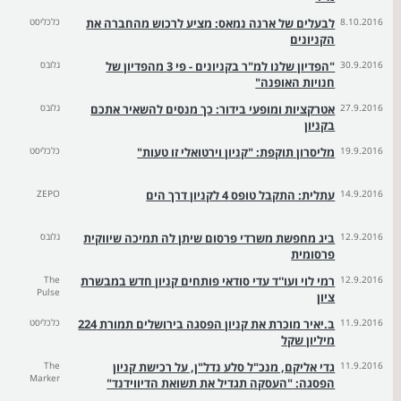
8.10.2016
לבעלים של ארנה נמאס: מציע לרכוש מהחברה את
כלכליסט
הקניונים
30.9.2016
"הפדיון שלנו למ"ר בקניונים - פי 3 מהפדיון של
גלובס
חנויות האופנה"
27.9.2016
אטרקציות ומופעי בידור: כך מנסים להשאיר אתכם
גלובס
בקניון
19.9.2016
מליסרון תוקפת: "קניון וירטואלי זו טעות"
כלכליסט
14.9.2016
עתלית: התקבל טופס 4 לקניון דרך הים
ZEPO
12.9.2016
ביג מחפשת משרדי פרסום שיתן לה תמיכה שיווקית
גלובס
פרסומית
12.9.2016
רמי לוי ועו''ד עדי סודאי פותחים קניון חדש במבשרת
The
Pulse
ציון
11.9.2016
ב.יאיר מוכרת את קניון הפסגה בירושלים תמורת 224
כלכליסט
מיליון שקל
11.9.2016
גדי אליקם, מנכ"ל סלע נדל"ן, על רכישת קניון
The
Marker
הפסגה: "העסקה תגדיל את תשואת הדיווידנד"