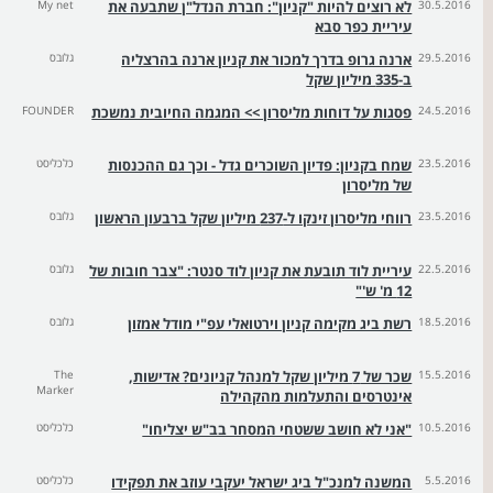
30.5.2016
לא רוצים להיות "קניון": חברת הנדל"ן שתבעה את
My net
עיריית כפר סבא
29.5.2016
ארנה גרופ בדרך למכור את קניון ארנה בהרצליה
גלובס
ב-335 מיליון שקל
24.5.2016
פסגות על דוחות מליסרון >> המגמה החיובית נמשכת
FOUNDER
23.5.2016
שמח בקניון: פדיון השוכרים גדל - וכך גם ההכנסות
כלכליסט
של מליסרון
23.5.2016
רווחי מליסרון זינקו ל-237 מיליון שקל ברבעון הראשון
גלובס
22.5.2016
עיריית לוד תובעת את קניון לוד סנטר: "צבר חובות של
גלובס
12 מ' ש'"
18.5.2016
רשת ביג מקימה קניון וירטואלי עפ"י מודל אמזון
גלובס
15.5.2016
שכר של 7 מיליון שקל למנהל קניונים? אדישות,
The
Marker
אינטרסים והתעלמות מהקהילה
10.5.2016
"אני לא חושב ששטחי המסחר בב"ש יצליחו"
כלכליסט
5.5.2016
המשנה למנכ"ל ביג ישראל יעקבי עוזב את תפקידו
כלכליסט