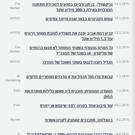
14.3.2016
נניקשוילי, בן זקן ורביבו במגעים למכירת התחנה
The
Marker
המרכזית באילת ב-300 מיליון שקל
14.3.2016
עומס הקניונים בבאר שבע מייצר עודפים
כלכליסט
13.3.2016
קניון רמת אביב יפנה את משרדיו לטובת מסחר וירוויח
כלכליסט
עוד 1.3 מיליון שקל
9.3.2016
גל הטרור והעודף בשטחי המסחר לא פגעו ברווחים
The
Marker
של מליסרון - או בשכר של המנכ"ל
3.3.2016
הגליל רוצה לנגוס בשוקי האוכל של המרכז
כלכליסט
3.3.2016
קבוצת פרו-מול תנהל עוד 4 מרכזים מסחריים חדשים
All
marketing
1.3.2016
הוועדה המחוזית: תוכנית ביג פאשן גלילות סותרת את
גלובס
החוק
24.2.2016
עוד סיבוב אחד בקניון, לפני שינטש או ייהרס
הארץ
9.2.2016
בהצלחה: מתכננים קאמבק לקניון אשדוד
My net
8.2.2016
מגדלי גינדי מעוניינת לרכוש 50% ב- TLV FASHION
לב