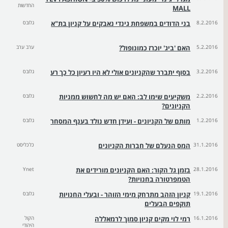
החדשות
MALL
8.2.2016
בני הדודים במשפחת גינדי נאבקים על קניון בת"א
גלובס
5.2.2016
האם 'ביג' יוכרז כמונופול?
ערב ערב
3.2.2016
בסוף יתברר שהקניונים אולי לא היו רעיון כל כך רע
גלובס
2.2.2016
משקיעים שימו לב: האם יש מה לחשוש ממניות
גלובס
הקניונים?
1.2.2016
מותם של הקניונים - ועידן חדש נולד בענף המסחר
גלובס
31.1.2016
המס הנעלם של חברות הקניונים
כלכליסט
28.1.2016
בזמן גל הקור: האם הקניונים מורידים את
Ynet
הטמפרטורה בחנויות?
19.1.2016
קניון הזהב מתרחק מימי הזוהר - ובעלי החנויות
גלובס
תוקפים הבעלים
16.1.2016
רמי לוי מקים קניון סמוך לרמאללה
הקול
היהודי