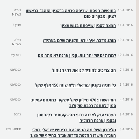
18.4.2016
בחופשת הפסח: שריפה פרצה ב"קניון הזהב" בראשון
וואלה
NEWS
לציון, מבקרים פונו
11.4.2016
הצצה לקניון שייפתח בגוש עציון
ערוץ 7
10.4.2016
מותג מדבר: איך ייראו הקניות שלנו בעתיד?
וואלה
NEWS
10.4.2016
למרות ים של יתרונות, קניון ארנה לא מתרומם
My net
7.4.2016
הם צריכים להוריד לנו את דמי הניהול
כלכליסט
6.4.2016
כל חניה בקניון עזריאלי ת"א שווה 150 אלף שקל
כלכליסט
4.4.2016
הוד השרון: 470 מיליון שקל יושקעו במתחם עסקים
כלכליסט
סמוך לתחנת רכבת סוקולוב
3.4.2016
הפסדי ענק לארנה גרופ מהשקעותיה בקזחסטן
גלובס
ובקניון ארנה הרצליה
3.4.2016
מליסרון השלימה המיזוג עם בריטיש ישראל; בעלי
FOUNDER
האג"ח אישרו החלפת סדרות אג"ח בהיקף של 1.85