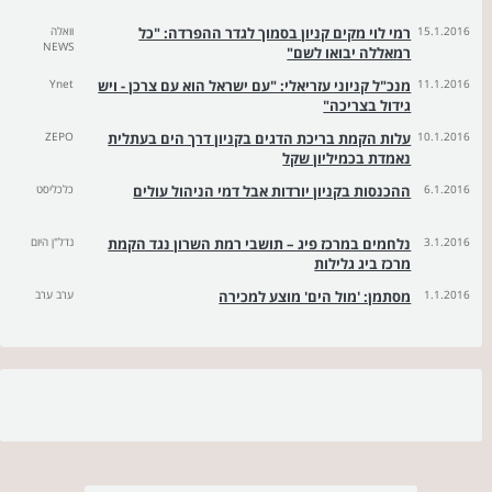
15.1.2016
רמי לוי מקים קניון בסמוך לגדר ההפרדה: "כל
וואלה
NEWS
רמאללה יבואו לשם"
11.1.2016
מנכ"ל קניוני עזריאלי: "עם ישראל הוא עם צרכן - ויש
Ynet
גידול בצריכה"
10.1.2016
עלות הקמת בריכת הדגים בקניון דרך הים בעתלית
ZEPO
נאמדת בכמיליון שקל
6.1.2016
ההכנסות בקניון יורדות אבל דמי הניהול עולים
כלכליסט
3.1.2016
נלחמים במרכז פיג – תושבי רמת השרון נגד הקמת
נדל"ן היום
מרכז ביג גלילות
1.1.2016
מסתמן: 'מול הים' מוצע למכירה
ערב ערב