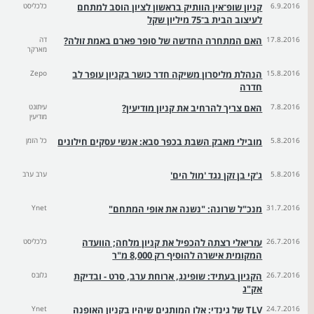
6.9.2016
קניון שופ־אין הוותיק בראשון לציון הוסב למתחם
כלכליסט
לעיצוב הבית ב־75 מיליון שקל
17.8.2016
האם המתחרה החדשה של סופר פארם באמת זולה?
דה
מארקר
15.8.2016
הנהלת מליסרון משיקה חדר כושר בקניון עופר לב
Zepo
חדרה
7.8.2016
האם צריך להרחיב את קניון מודיעין?
עיתונט
מודיעין
5.8.2016
מובילי מאבק השבת בכפר סבא: אנשי עסקים חילונים
כל הזמן
5.8.2016
ג'קי בן זקן נגד 'מול הים'
ערב ערב
31.7.2016
מנכ"ל שרונה: "נשנה את אופי המתחם"
Ynet
26.7.2016
עזריאלי רצתה להכפיל את קניון מלחה; הוועדה
כלכליסט
המקומית אישרה להוסיף רק 8,000 מ"ר
26.7.2016
הקניון בעתיד: שופינג, ארוחת ערב, סרט - ובדיקת
גלובס
אק"ג
24.7.2016
TLV של גינדי: אלו המותגים שיהיו בקניון האופנה
Ynet