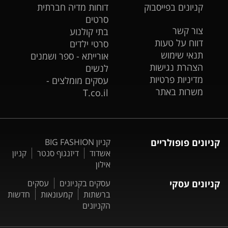
קניונים בפייסבוק
דוחות מדיה חברתית
סרטים
צור קשר
בתי קולנוע
דווח על טעות
סרטי ילדים
תנאי שימוש
אורייתא - ספר ושמנים
הצהרת נגישות
לנשים
מדיניות פרטיות
עסקים מומלצים -
משרות באתר
T.co.il
קניונים פופולריים
קניון BIG FASHION
אשדוד
דיזנגוף סנטר
קניון
אילון
קניונים עסקי
עסקים בקניונים
עסקים
ברשתות
קמעונאות
חדשות
הקניונים