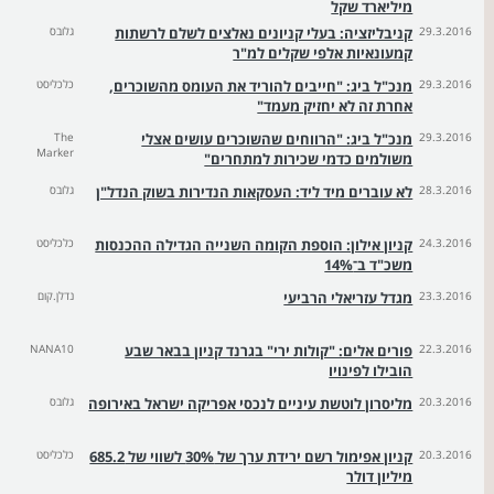
מיליארד שקל
29.3.2016
קניבליזציה: בעלי קניונים נאלצים לשלם לרשתות
גלובס
קמעונאיות אלפי שקלים למ"ר
29.3.2016
מנכ"ל ביג: "חייבים להוריד את העומס מהשוכרים,
כלכליסט
אחרת זה לא יחזיק מעמד"
29.3.2016
מנכ"ל ביג: "הרווחים שהשוכרים עושים אצלי
The
Marker
משולמים כדמי שכירות למתחרים"
28.3.2016
לא עוברים מיד ליד: העסקאות הנדירות בשוק הנדל"ן
גלובס
24.3.2016
קניון אילון: הוספת הקומה השנייה הגדילה ההכנסות
כלכליסט
משכ"ד ב־14%
23.3.2016
מגדל עזריאלי הרביעי
נדלן.קום
22.3.2016
פורים אלים: "קולות ירי" בגרנד קניון בבאר שבע
NANA10
הובילו לפינויו
20.3.2016
מליסרון לוטשת עיניים לנכסי אפריקה ישראל באירופה
גלובס
20.3.2016
קניון אפימול רשם ירידת ערך של 30% לשווי של 685.2
כלכליסט
מיליון דולר