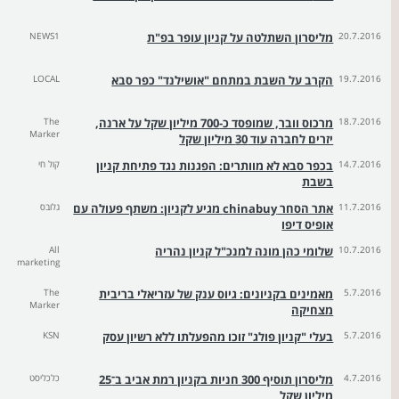
20.7.2016
מליסרון השתלטה על קניון עופר בפ"ת
NEWS1
19.7.2016
הקרב על השבת במתחם "אושילנד" כפר סבא
LOCAL
18.7.2016
מרכוס וובר, שמופסד כ-700 מיליון שקל על ארנה,
The
Marker
יזרים לחברה עוד 30 מיליון שקל
14.7.2016
בכפר סבא לא מוותרים: הפגנות נגד פתיחת קניון
קול חי
בשבת
11.7.2016
אתר הסחר chinabuy מגיע לקניון: משתף פעולה עם
גלובס
אופיס דיפו
10.7.2016
שלומי כהן מונה למנכ"ל קניון נהריה
All
marketing
5.7.2016
מאמינים בקניונים: גיוס ענק של עזריאלי בריבית
The
Marker
מצחיקה
5.7.2016
בעלי "קניון פולג" זוכו מהפעלתו ללא רשיון עסק
KSN
4.7.2016
מליסרון תוסיף 300 חניות בקניון רמת אביב ב־25
כלכליסט
מיליון שקל