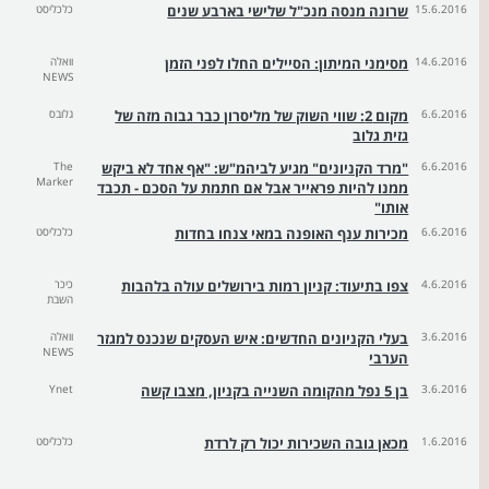
15.6.2016
שרונה מנסה מנכ"ל שלישי בארבע שנים
כלכליסט
14.6.2016
מסימני המיתון: הסיילים החלו לפני הזמן
וואלה
NEWS
6.6.2016
מקום 2: שווי השוק של מליסרון כבר גבוה מזה של
גלובס
גזית גלוב
6.6.2016
"מרד הקניונים" מגיע לביהמ"ש: "אף אחד לא ביקש
The
Marker
ממנו להיות פראייר אבל אם חתמת על הסכם - תכבד
אותו"
6.6.2016
מכירות ענף האופנה במאי צנחו בחדות
כלכליסט
4.6.2016
צפו בתיעוד: קניון רמות בירושלים עולה בלהבות
כיכר
השבת
3.6.2016
בעלי הקניונים החדשים: איש העסקים שנכנס למגזר
וואלה
NEWS
הערבי
3.6.2016
בן 5 נפל מהקומה השנייה בקניון, מצבו קשה
Ynet
1.6.2016
מכאן גובה השכירות יכול רק לרדת
כלכליסט