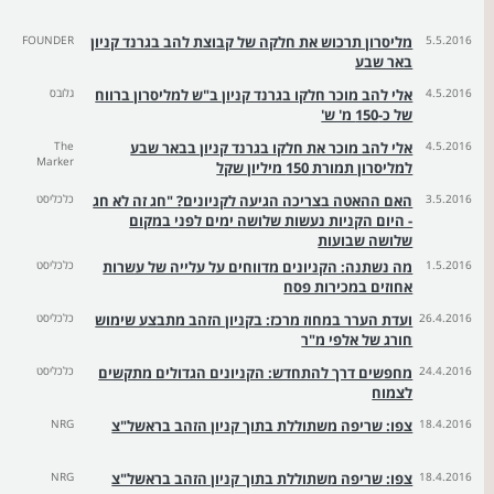
5.5.2016
מליסרון תרכוש את חלקה של קבוצת להב בגרנד קניון
FOUNDER
באר שבע
4.5.2016
אלי להב מוכר חלקו בגרנד קניון ב"ש למליסרון ברווח
גלובס
של כ-150 מ' ש'
4.5.2016
אלי להב מוכר את חלקו בגרנד קניון בבאר שבע
The
Marker
למליסרון תמורת 150 מיליון שקל
3.5.2016
האם ההאטה בצריכה הגיעה לקניונים? "חג זה לא חג
כלכליסט
- היום הקניות נעשות שלושה ימים לפני במקום
שלושה שבועות
1.5.2016
מה נשתנה: הקניונים מדווחים על עלייה של עשרות
כלכליסט
אחוזים במכירות פסח
26.4.2016
ועדת הערר במחוז מרכז: בקניון הזהב מתבצע שימוש
כלכליסט
חורג של אלפי מ"ר
24.4.2016
מחפשים דרך להתחדש: הקניונים הגדולים מתקשים
כלכליסט
לצמוח
18.4.2016
צפו: שריפה משתוללת בתוך קניון הזהב בראשל"צ
NRG
18.4.2016
צפו: שריפה משתוללת בתוך קניון הזהב בראשל"צ
NRG