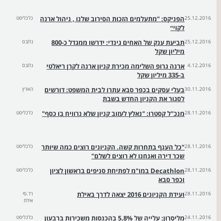
25.12.2016
הפניקס: "מתעלמים הזכות הסירוב שלנו , ניהול ארנה
כלכליסט
לקוי״
25.12.2016
תביעת ענק של האחים גינדי: ידרשו ממגדל כ-800
גלובס
מיליון שקל
4.12.2016
ארנה גרופ השלימה מכירת קניון ארנה לקרן ריאלטי
גלובס
ב-335 מיליון שקל
30.11.2016
בעלי עסקים בכפר סבא עתרו לבית המשפט: דורשים
הארץ
לסגור את הקניון החדש בשבת
28.11.2016
מנכ"ל קסטרו: "נאלץ לעזוב קניון שלא נרוויח בו כסף"
כלכליסט
28.11.2016
"כל הענף בתחרות קשה. הקניונים רוצים כמה שיותר
כלכליסט
שכר דירה ואנחנו לא רוצים לשלם"
28.11.2016
Decathlon במו"מ לפתיחת סניפים בראשון לציון
כלכליסט
וכפר סבא
28.11.2016
ועידת הקניונים 2016 יצאה לדרך באילת
רד.סי
אילת
24.11.2016
מליסרון: עלייה של 5.8% בהכנסות משכירות ברבעון
כלכליסט