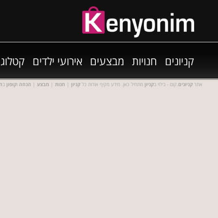
קניונים
חנויות
מבצעים
אירועי ילדים
קטלוגי
אתר
קניונים
.קום - בילוי ב
קניון
מתחיל כאן. מידע מקיף אודות כל
קניון
|
חנות
|
מבצע
|
הנחה
ו
קופון
ב
חנ