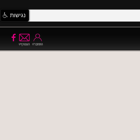
נגישות
התחבר/י
הצטרף/י