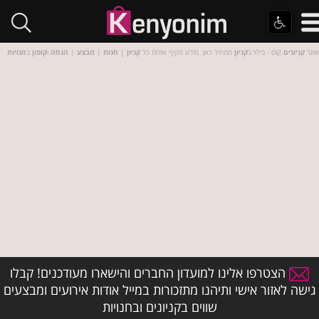
אתר
קניונים
.קום - בילוי ב
קניון
מתחיל כאן. מידע מקיף אודות כל
קניון
|
חנות
|
מבצע
|
הנחה
ו
קופון
ב
חנויות
הצטרפו אלינו למועדון החברים והישארו מעודכנים! קבלו
גישה לאזור אישי ותיהנו מתזכורות במייל אודות אירועים ומבצעים
שווים בקניונים ובחנויות