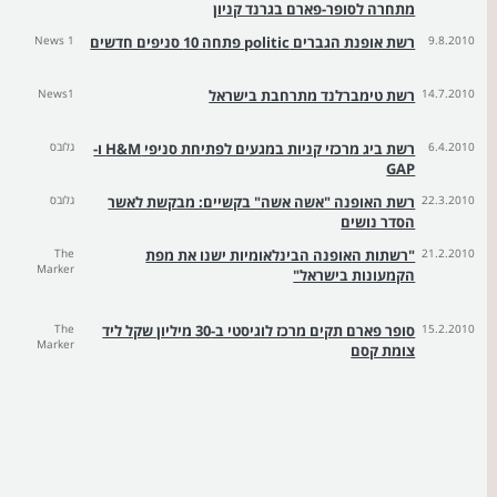
מתחרה לסופר-פארם בגרנד קניון
9.8.2010
רשת אופנת הגברים politic פתחה 10 סניפים חדשים
News 1
14.7.2010
רשת טימברלנד מתרחבת בישראל
News1
6.4.2010
רשת ביג מרכזי קניות במגעים לפתיחת סניפי H&M ו-
גלובס
GAP
22.3.2010
רשת האופנה "אשה אשה" בקשיים: מבקשת לאשר
גלובס
הסדר נושים
21.2.2010
"רשתות האופנה הבינלאומיות ישנו את מפת
The
Marker
הקמעונות בישראל"
15.2.2010
סופר פארם תקים מרכז לוגיסטי ב-30 מיליון שקל ליד
The
Marker
צומת קסם