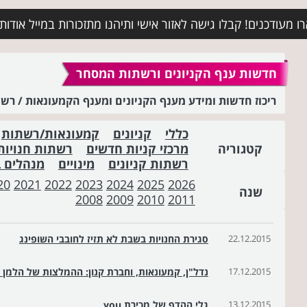
מעודכנים! קבלו גישה לאזור אישי ותיהנו מתזכורות במייל אודות א
חדשות ענף הקניונים ורשתות המסחר
ריכוז חדשות ומידע מענף הקניונים ומענף הקמעונאות / ר
כללי
קניונים
קמעונאות/רשתות
קטגוריה
מרכזי קניות חדשים
רשתות חנויות
רשתות קניונים
מינויים
מנהלים 
20
2021
2022
2023
2024
2025
2026
שנה
2008
2009
2010
2011
22.12.2015
סגירת החנויות בשבת לא תזיז לחובבי השופינג
17.12.2015
נדל"ן, קמעונאות, וחברת קנון: ההמלצות של הלמן אלדו
13.12.2015
גלי ההדף של מכירת you