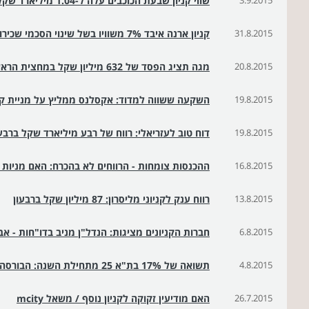
3.9.2015
שווי קניון שבעת הכוכבים עלה ל-1.04 מיליארד שקל
31.8.2015
קניון ארנה איבד 7% משוויו בשל שינוי הסכמי שכירות
20.8.2015
מגה תציג הפסד של 632 מיליון שקל במחצית הראשונה של 2015
19.8.2015
השקעה ששווה למדוד: אקסלנס ממליץ על מניית ק
19.8.2015
דוח טוב לעזריאלי: רווח של רבע מיליארד שקל ברבע
16.8.2015
ההכנסות צומחות - הרווחים לא בהכרח: האם מניות 
13.8.2015
רווח ענק לקניוני מליסרון: 87 מיליון שקל ברבעון
6.8.2015
חברות הקניונים מציגות: הנדל"ן מניב בדו"חות - א
4.8.2015
תשואה של 17% בת"א 25 מתחילת השנה: הבורסה לא עוצרת
26.7.2015
האם מודיעין זקוקה לקניון נוסף / משאל mcity