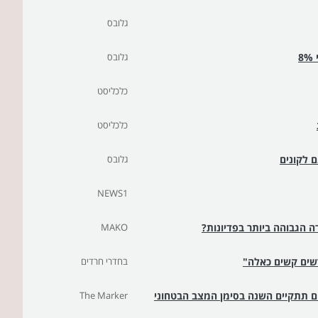
גלובס
גלובס
כלכליסט
כלכליסט
 לקונים
גלובס
NEWS1
ה הגבוהה ביותר בפדיונות?
MAKO
שים קשים כאלה"
בחדרי חרדים
נים תתקיים השנה בסימן המצב הבטחוני
The Marker