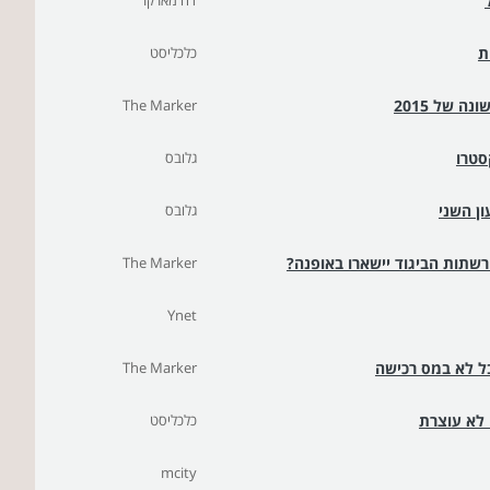
דה מארקר
כלכליסט
The Marker
סטרו
גלובס
ון השני
גלובס
רשתות הביגוד יישארו באופנה?
The Marker
Ynet
בל לא במס רכישה
The Marker
כלכליסט
mcity