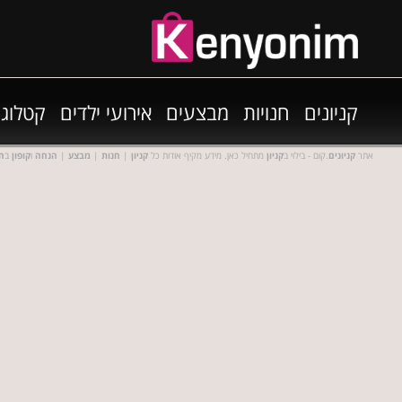
קניונים
חנויות
מבצעים
אירועי ילדים
קטלוגי
אתר
קניונים
.קום - בילוי ב
קניון
מתחיל כאן. מידע מקיף אודות כל
קניון
|
חנות
|
מבצע
|
הנחה
ו
קופון
ב
חנ