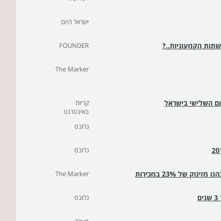
ישראל היום
שתות הקמעוניות..?
FOUNDER
The Marker
קום השלישי בישראל
קריות
באינטרנט
גלובס
גלובס
ק של 23% במכירות
The Marker
גלובס