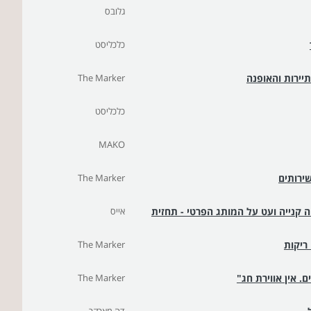
גלובס
כלכליסט
יירות והאופנה
The Marker
כלכליסט
MAKO
ירותים
The Marker
 קנייה ועט על המותג הפרטי - תחזית
אייס
ריקות
The Marker
 אין אווירת חג"
The Marker