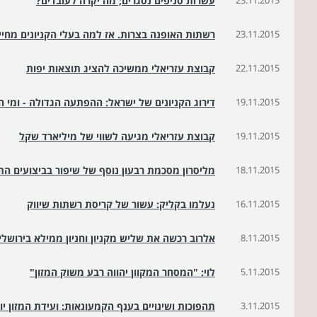
23.11.2015
עשרות סניפים נסגרים; מה יקרה לעובדים?
23.11.2015
רשתות האופנה בצרות. אז למה בעלי הקניונים מחיי
22.11.2015
קבוצת עזריאלי ממשיכה להציג תוצאות יפות
19.11.2015
דירוג הקניונים של ישראל: ההפתעה הגדולה - ומי ה
19.11.2015
קבוצת עזריאלי מגיעה לשווי של מיליארד שקל
18.11.2015
מליסרון מסכמת רבעון נוסף של שיפור בביצועים הת
16.11.2015
נעלמו בקליק: עשור של קריסת רשתות שיווק
8.11.2015
אלרוב רכשה את שליש מקניון וחניון ממילא בירושלים ב-220 מיליו
5.11.2015
לוי: "המסחר המקוון יהווה רבע משוק המזון"
3.11.2015
תהפוכות ושינויים בענף הקמעונאות: ועידת המזון י