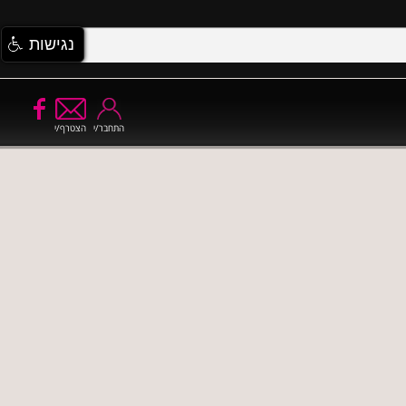
נגישות
התחבר/י
הצטרף/י