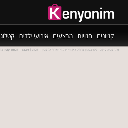
קניונים
חנויות
מבצעים
אירועי ילדים
קטלוגי
אתר
קניונים
.קום - בילוי ב
קניון
מתחיל כאן. מידע מקיף אודות כל
קניון
|
חנות
|
מבצע
|
הנחה
ו
קופון
ב
חנ