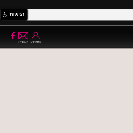
נגישות
התחבר/י
הצטרף/י