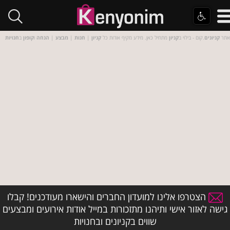
אתר
קניונים
.קום - בילוי ב
קניון
מתחיל כאן. מידע מקיף אודות כל
קניון
|
חנות
|
מבצע
|
הנחה
ו
קופון
ב
חנויות
הצטרפו אלינו למועדון החברים והישארו מעודכנים! קבלו
גישה לאזור אישי ותיהנו מתזכורות במייל אודות אירועים ומבצעים
שווים בקניונים ובחנויות