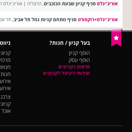
אוריג'ינלס
סניף קניון שבעת הכוכבים
,
הרצליה |
אוריג'ינלס 
אוריג'ינלס+רוקפורט
סניף מתחם קניות נמל תל אביב
,
תל אב
בעל קניון / חנות?
ניווט
הוסף קניון
קניוני
הוסף עסק
מרכזי
פרסום בקניונים
חנויות
שירותי דיגיטל לקניונים
חנות
אירועי
אירוע
צרכנו
קניונ
אוכל 