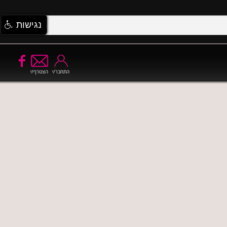
נגישות
התחבר/י
הצטרף/י