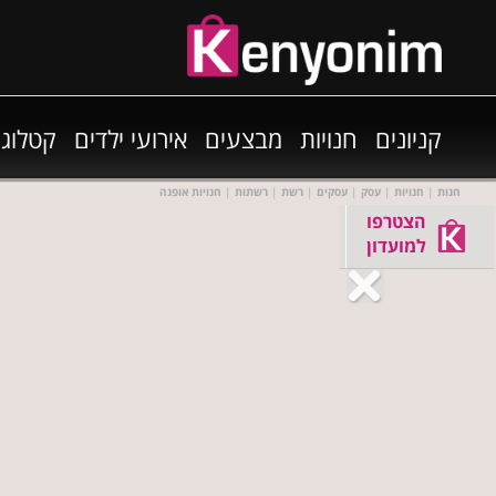
קניונים
חנויות
מבצעים
אירועי ילדים
קטלוגי
חנות
|
חנויות
|
עסק
|
עסקים
|
רשת
|
רשתות
|
חנויות אופנה
הצטרפו
למועדון