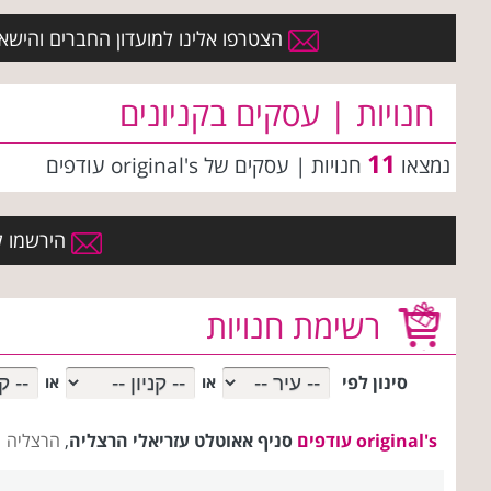
הצטרפו אלינו למועדון החברים והישארו 
חנויות | עסקים בקניונים
11
נמצאו
חנויות | עסקים
של original's עודפים
הירשמו למ
רשימת חנויות
סינון לפי
או
או
original's עודפים
סניף אאוטלט עזריאלי הרצליה
,
הרצליה 