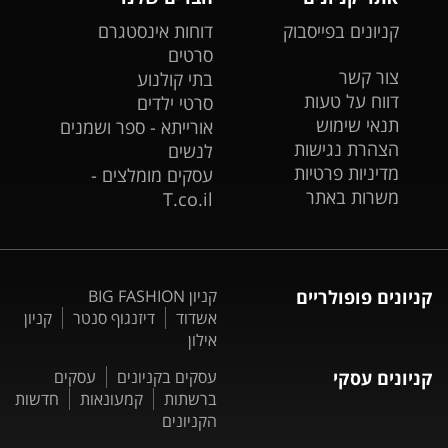
קניונים בפייסבוק
דוחות אינסטגרם
סרטים
צור קשר
בתי קולנוע
דווח על טעות
סרטי ילדים
תנאי שימוש
אורייתא - ספר ושמנים
הצהרת נגישות
לנשים
מדיניות פרטיות
עסקים מומלצים -
משרות באתר
T.co.il
קניונים פופולריים
קניון BIG FASHION
אשדוד
דיזנגוף סנטר
קניון
אילון
קניונים עסקי
עסקים בקניונים
עסקים
ברשתות
קמעונאות
חדשות
הקניונים