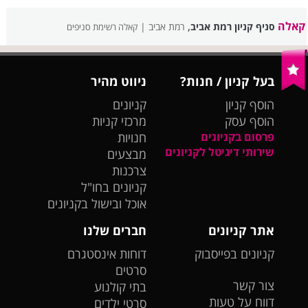
קאלה
,
סניף קניון רמת אביב
רמת אביב |
קאלה רשימת סניפים
בעל קניון / חנות?
ניווט מהיר
הוסף קניון
קניונים
הוסף עסק
מרכזי קניות
פרסום בקניונים
חנויות
שירותי דיגיטל לקניונים
מבצעים
צרכנות
קניונים בחו"ל
אוכל ובישול בקניונים
אתר קניונים
חברים שלנו
קניונים בפייסבוק
דוחות אינסטגרם
סרטים
צור קשר
בתי קולנוע
דווח על טעות
סרטי ילדים