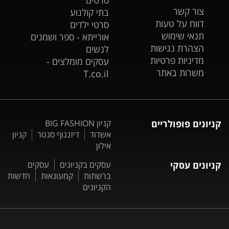
סרטים
צור קשר
בתי קולנוע
דווח על טעות
סרטי ילדים
תנאי שימוש
אורייתא - ספר ושמנים
הצהרת נגישות
לנשים
מדיניות פרטיות
עסקים מומלצים -
משרות באתר
T.co.il
קניונים פופולריים
קניון BIG FASHION
אשדוד
דיזנגוף סנטר
קניון
אילון
קניונים עסקי
עסקים בקניונים
עסקים
ברשתות
קמעונאות
חדשות
הקניונים