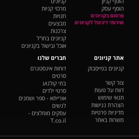
הוסף קניון
קניונים
הוסף עסק
מרכזי קניות
פרסום בקניונים
חנויות
שירותי דיגיטל לקניונים
מבצעים
צרכנות
קניונים בחו"ל
אוכל ובישול בקניונים
אתר קניונים
חברים שלנו
קניונים בפייסבוק
דוחות אינסטגרם
סרטים
צור קשר
בתי קולנוע
דווח על טעות
סרטי ילדים
תנאי שימוש
אורייתא - ספר ושמנים
הצהרת נגישות
לנשים
מדיניות פרטיות
עסקים מומלצים -
משרות באתר
T.co.il