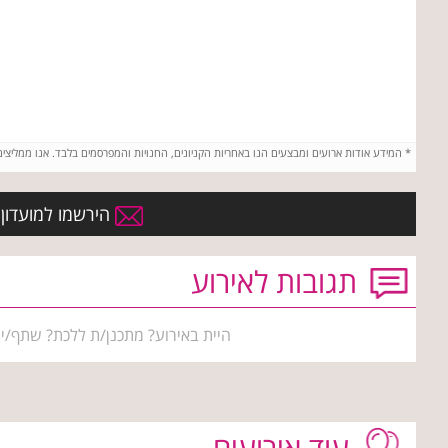
*
המידע אודות ארועים ומבצעים הנו באחריות הקניונים, החנויות והמפרסמים בלבד. אנו ממליצי
הירשמו למועדון הח
תגובות לאירוע
היית באירוע? מתכנן/ת ללכת? שתף/י 
עוד אירועים