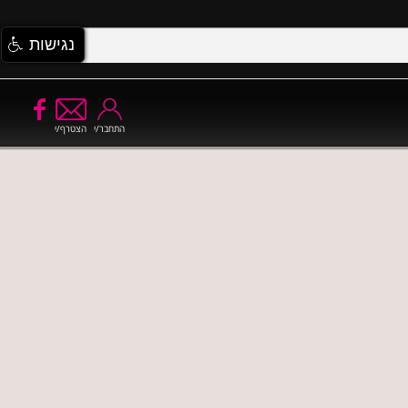
נגישות
התחבר/י
הצטרף/י