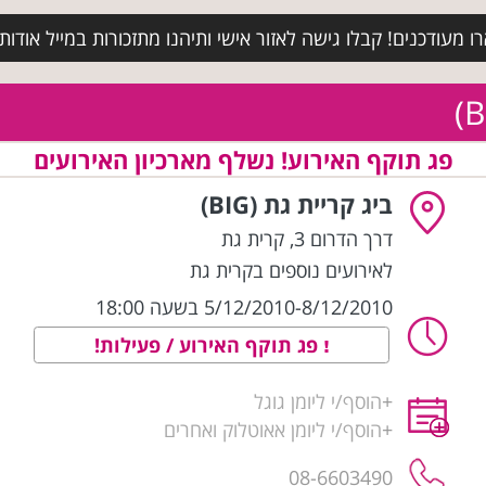
מעודכנים! קבלו גישה לאזור אישי ותיהנו מתזכורות במייל אודות א
פג תוקף האירוע! נשלף מארכיון האירועים
ביג קריית גת (BIG)
דרך הדרום 3
,
קרית גת
לאירועים נוספים בקרית גת
5/12/2010-8/12/2010 בשעה 18:00
פג תוקף האירוע / פעילות!
+
הוסף/י ליומן גוגל
+
הוסף/י ליומן אאוטלוק ואחרים
08-6603490