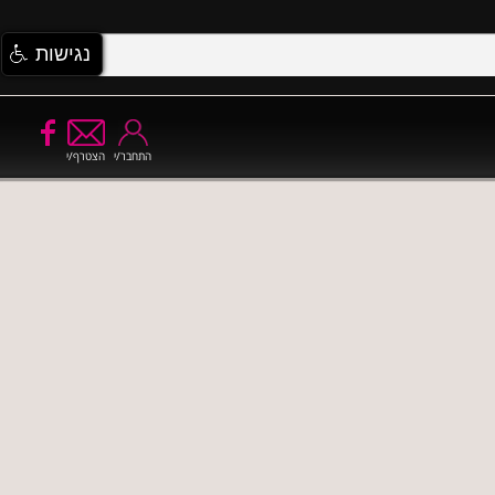
נגישות
התחבר/י
הצטרף/י