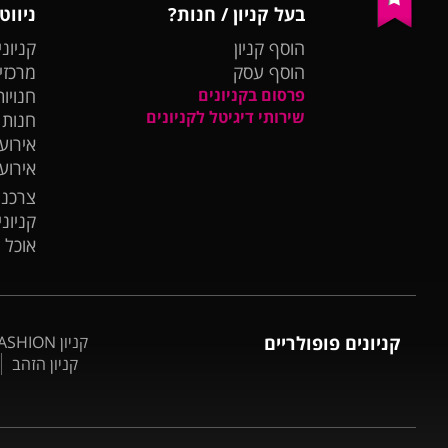
בעל קניון / חנות?
ניווט
הוסף קניון
קניוני
הוסף עסק
מרכזי
פרסום בקניונים
חנויות
שירותי דיגיטל לקניונים
חנות
אירועי
אירוע
צרכנו
קניונ
אוכל 
קניונים פופולריים
קניון BIG FASHION אשדוד
קניון הזהב