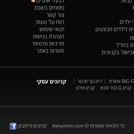
 קניות
לבעלי אתרים
פתוחים בשבת
צור קשר
 ילדים
דווח על טעות
ים לילדים
מבצעים
תנאי שימוש
הצהרת נגישות
ת
מדיניות פרטיות
ים בחו"ל
משרות באתר
ובישול בקניונים
דיזנגוף סנטר
קניונים עסקי
קניון G כפר סבא
קניון אילון
|
כל הזכויות שמורות ©
קניונים פייסבוק
Kenyonim.com