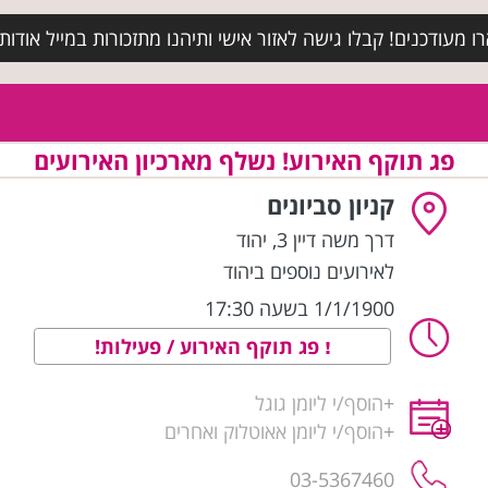
מעודכנים! קבלו גישה לאזור אישי ותיהנו מתזכורות במייל אודות א
פג תוקף האירוע! נשלף מארכיון האירועים
קניון סביונים
דרך משה דיין 3
,
יהוד
לאירועים נוספים ביהוד
1/1/1900 בשעה 17:30
פג תוקף האירוע / פעילות!
+
הוסף/י ליומן גוגל
+
הוסף/י ליומן אאוטלוק ואחרים
03-5367460