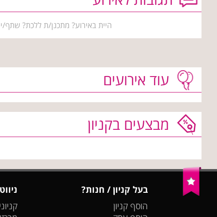
היית באירוע? מתכנן/ת ללכת? שתף/י 
עוד אירועים
מבצעים בקניון
בעל קניון / חנות?
ניווט
הוסף קניון
קניוני