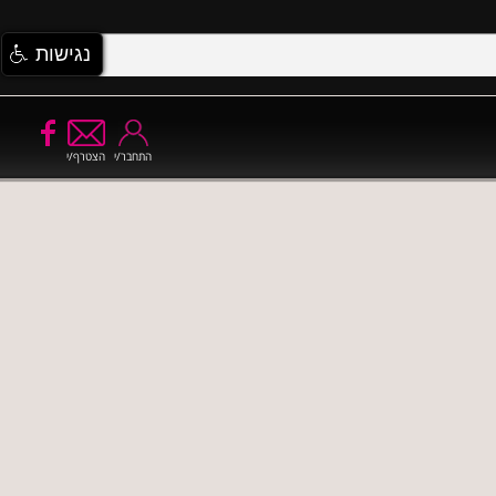
נגישות
התחבר/י
הצטרף/י