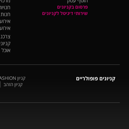
הוסף עסק
מרכזי
פרסום בקניונים
חנויות
שירותי דיגיטל לקניונים
חנות
אירועי
אירוע
צרכנו
קניונ
אוכל 
קניונים פופולריים
קניון BIG FASHION אשדוד
קניון הזהב