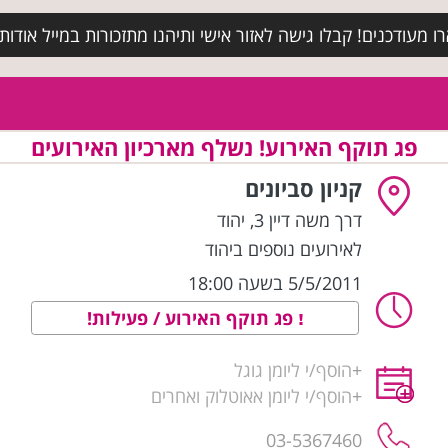
מעודכנים! קבלו גישה לאזור אישי ותיהנו מתזכורות במייל אודות א
פג תוקף האירוע! נשלף מארכיון האירועים
קניון סביונים
דרך משה דיין 3
,
יהוד
לאירועים נוספים ביהוד
5/5/2011 בשעה 18:00
פג תוקף האירוע / פעילות!
+
הוסף/י ליומן גוגל
+
הוסף/י ליומן אאוטלוק ואחרים
03-5367460