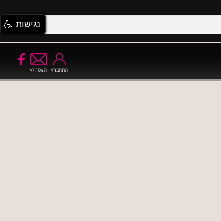
נגישות
התחבר/י
הצטרף/י