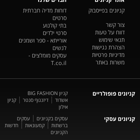
קניונים בפייסבוק
דוחות מדיה חברתית
סרטים
צור קשר
בתי קולנוע
דווח על טעות
סרטי ילדים
תנאי שימוש
אורייתא - ספר ושמנים
הצהרת נגישות
לנשים
מדיניות פרטיות
עסקים מומלצים -
משרות באתר
T.co.il
קניונים פופולריים
קניון BIG FASHION
אשדוד
דיזנגוף סנטר
קניון
אילון
קניונים עסקי
עסקים בקניונים
עסקים
ברשתות
קמעונאות
חדשות
הקניונים