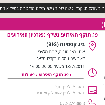
מעודכנים! קבלו גישה לאזור אישי ותיהנו מתזכורות במייל אודות א
פג תוקף האירוע! נשלף מארכיון האירועים
ביג קסטינה (BIG)
א.ת. באר טוביה
,
קרית מלאכי
לאירועים נוספים בקרית מלאכי
13/7/2011 בשעה 16:00-20:00
פג תוקף האירוע / פעילות!
בין 16:00-
ת
+
הוסף/י ליומן גוגל
+
הוסף/י ליומן אאוטלוק ואחרים
072-2748888