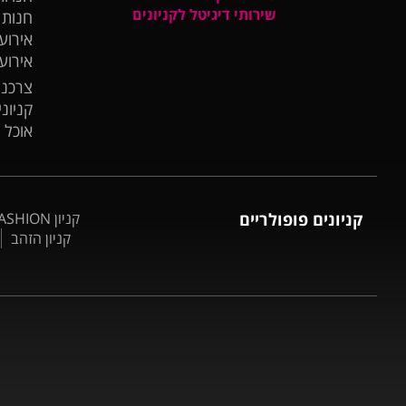
שירותי דיגיטל לקניונים
חנות
אירועי
אירוע
צרכנו
קניונ
אוכל 
קניונים פופולריים
קניון BIG FASHION אשדוד
קניון הזהב