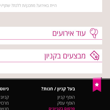
היית באירוע? מתכנן/ת ללכת? שתף/י 
עוד אירועים
מבצעים בקניון
בעל קניון / חנות?
ניווט
הוסף קניון
קניוני
הוסף עסק
מרכזי
פרסום בקניונים
חנויות