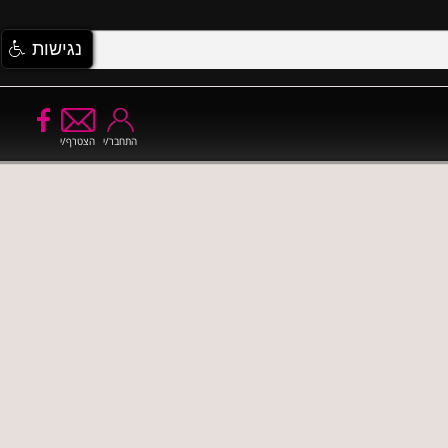
נגישות
התחבר/י
הצטרף/י