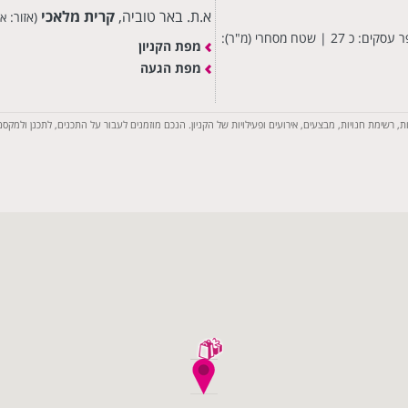
א.ת. באר טוביה,
קרית מלאכי
(אזור:
אש
מספר קומות: 1 | מספר חניות נכים: כ 15 | מספר חניות חינם: כ 750 | מספר עסקים: כ 27 | שטח מסחרי (מ"ר):
מפת הקניון
מפת הגעה
רשימת חנויות, מבצעים, אירועים ופעילויות של הקניון. הנכם מוזמנים לעבור על התכנים, לתכנן ולמקסם א