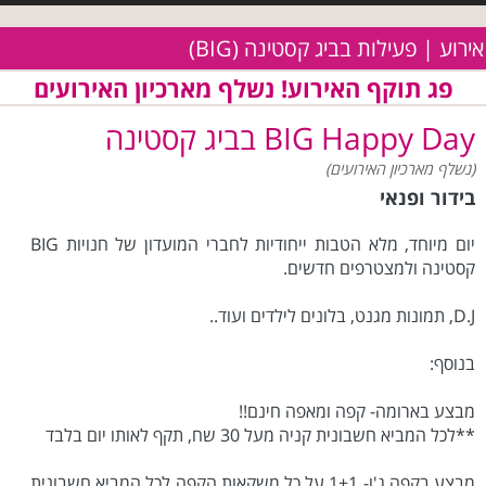
אירוע | פעילות בביג קסטינה (BIG)
פג תוקף האירוע! נשלף מארכיון האירועים
BIG Happy Day בביג קסטינה
(נשלף מארכיון האירועים)
בידור ופנאי
יום מיוחד, מלא הטבות ייחודיות לחברי המועדון של חנויות BIG
קסטינה ולמצטרפים חדשים.
D.J, תמונות מגנט, בלונים לילדים ועוד..
בנוסף:
מבצע בארומה- קפה ומאפה חינם!!
**לכל המביא חשבונית קניה מעל 30 שח, תקף לאותו יום בלבד
מבצע בקפה ג'ו- 1+1 על כל משקאות הקפה לכל המביא חשבונית