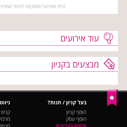
היית באירוע? מתכנן/ת ללכת? שתף/י 
עוד אירועים
מבצעים בקניון
בעל קניון / חנות?
ניווט
הוסף קניון
קניוני
הוסף עסק
מרכזי
פרסום בקניונים
חנויות