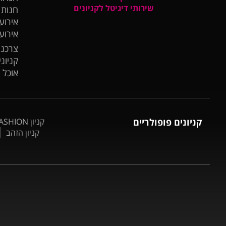
שירותי דיגיטל לקניונים
חנות
אירועי
אירוע
צרכנו
קניונ
אוכל 
קניונים פופולריים
קניון BIG FASHION אשדוד
קניון הזהב