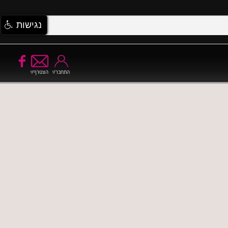
נגישות
התחבר/י
הצטרף/י