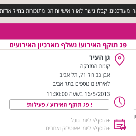
מעודכנים! קבלו גישה לאזור אישי ותיהנו מתזכורות במייל אודות א
פג תוקף האירוע! נשלף מארכיון האירועים
גן העיר
קומת המזרקה
אבן גבירול 71
,
תל אביב
לאירועים נוספים בתל אביב
16/5/2013 בשעה 11:30:00
פג תוקף האירוע / פעילות!
–
ן
+
הוסף/י ליומן גוגל
+
הוסף/י ליומן אאוטלוק ואחרים