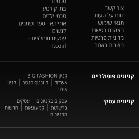
סרטים
צור קשר
בתי קולנוע
דווח על טעות
סרטי ילדים
תנאי שימוש
אורייתא - ספר ושמנים
הצהרת נגישות
לנשים
מדיניות פרטיות
עסקים מומלצים -
משרות באתר
T.co.il
קניונים פופולריים
קניון BIG FASHION
אשדוד
דיזנגוף סנטר
קניון
אילון
קניונים עסקי
עסקים בקניונים
עסקים
ברשתות
קמעונאות
חדשות
הקניונים