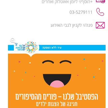
+
הוסף/י ליומן אאוטלוק ואחרים
03-5279111
פנה/י לקניון לגבי האירוע