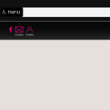
נגישות
התחבר/י
הצטרף/י