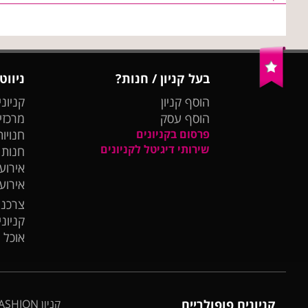
בעל קניון / חנות?
ניווט
הוסף קניון
קניוני
הוסף עסק
מרכזי
פרסום בקניונים
חנויות
שירותי דיגיטל לקניונים
חנות
אירועי
אירוע
צרכנו
קניונ
אוכל 
קניונים פופולריים
קניון BIG FASHION אשדוד