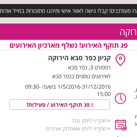
מעודכנים! קבלו גישה לאזור אישי ותיהנו מתזכורות במייל אודות א
רוקה
פג תוקף האירוע! נשלף מארכיון האירועים
קניון כפר סבא הירוקה
רפפורט 3
,
כפר סבא
לאירועים נוספים בכפר סבא
1/5/2016-31/12/2016 בשעה 09:30-
,
15:00
,
פג תוקף האירוע / פעילות!
ת
+
הוסף/י ליומן גוגל
+
הוסף/י ליומן אאוטלוק ואחרים