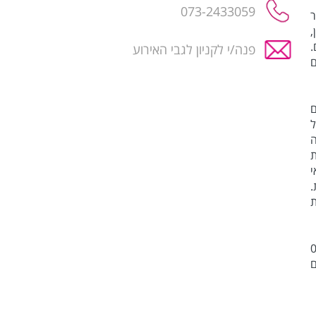
ר
,
.
פנה/י לקניון לגבי האירוע
ם
ם
ל
ה
ת
י
.
ת
09:00
ם