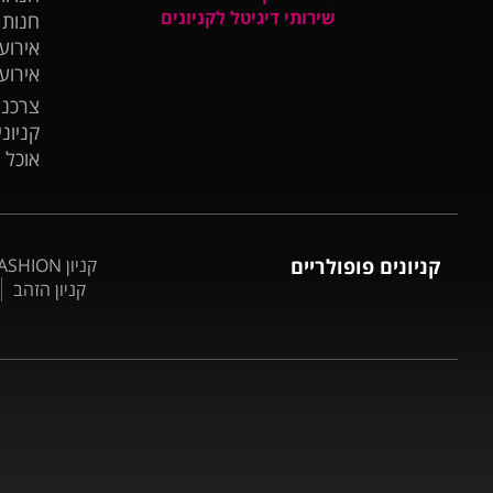
שירותי דיגיטל לקניונים
חנות
אירועי
אירוע
צרכנו
קניונ
אוכל 
קניונים פופולריים
קניון BIG FASHION אשדוד
קניון הזהב