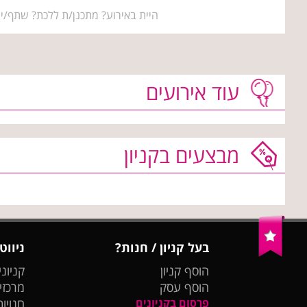
היית באירוע? מתכנן/ת ללכת? שתף/י 
עוד אירועים
מבצעים בקניון
בעל קניון / חנות?
ניווט
הוסף קניון
קניוני
הוסף עסק
מרכזי
פרסום בקניונים
חנויות