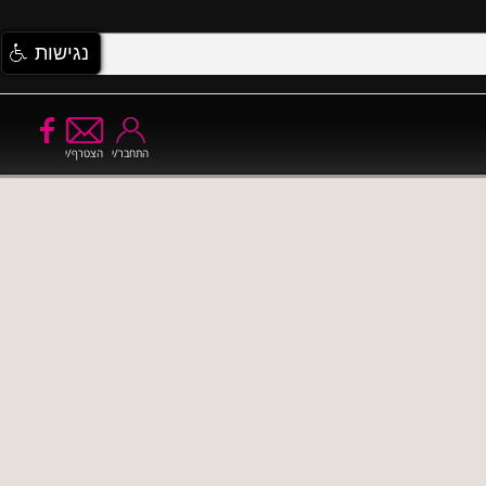
נגישות
התחבר/י
הצטרף/י