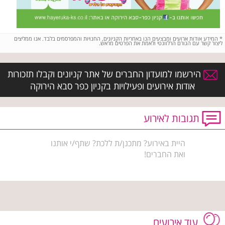
*
המידע אודות ארועים ומבצעים הנו באחריות הקניונים, החנויות והמפרסמים בלבד. אנו ממליצים
ליצור קשר עם הגורם הרלוונטי ולאמת את הפרטים מראש.
הירשמו למועדון החברים של אתר קניונים וקבלו תזכורות
אודות אירועים ופעילויות בקניון כפר סבא הירוקה
תגובות לאירוע
היית באירוע? מתכנן/ת ללכת? שתף/י אותנו
ואת החברים!
עוד אירועים