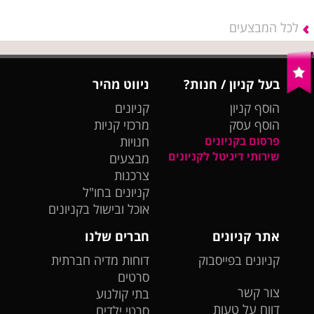
לכל המבצעים
בעל קניון / חנות?
ניווט מהיר
הוסף קניון
קניונים
הוסף עסק
מרכזי קניות
פרסום בקניונים
חנויות
שירותי דיגיטל לקניונים
מבצעים
צרכנות
קניונים בחו"ל
אוכל ובישול בקניונים
אתר קניונים
חברים שלנו
קניונים בפייסבוק
דוחות מדיה חברתית
סרטים
צור קשר
בתי קולנוע
דווח על טעות
סרטי ילדים