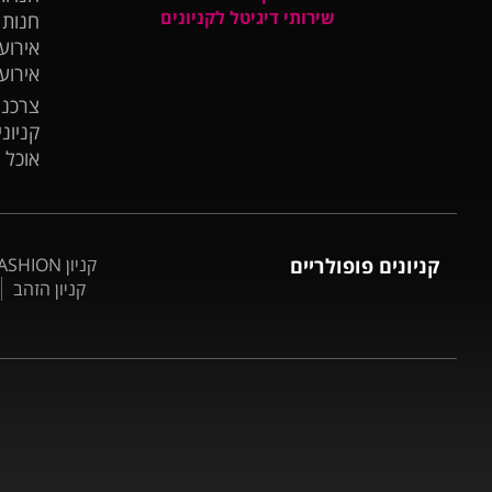
שירותי דיגיטל לקניונים
חנות
אירועי
אירוע
צרכנו
קניונ
אוכל 
קניונים פופולריים
קניון BIG FASHION אשדוד
קניון הזהב