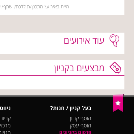
היית באירוע? מתכנן/ת ללכת? שתף/י 
עוד אירועים
מבצעים בקניון
בעל קניון / חנות?
ניווט
הוסף קניון
קניוני
הוסף עסק
מרכזי
פרסום בקניונים
חנויות