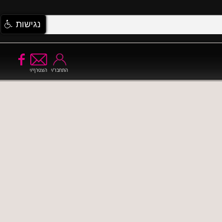
נגישות
התחבר/י
הצטרף/י