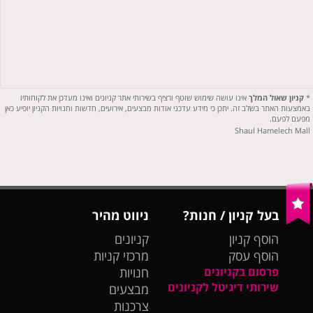
*
קניון שאול המלך
אינו עושה שימוש שוטף ורציף בשירותי אתר קניונים ואינו מעדכן את לקוחותיו
באמצעות האתר בשלב זה. יתכן כי מידע עדכני אודות מבצעים, אירועים, חדשות וחנויות הקניון יופיע כאן
מפעם לפעם.
Shaul Hamelech Mall
בעל קניון / חנות?
ניווט מהיר
הוסף קניון
קניונים
הוסף עסק
מרכזי קניות
פרסום בקניונים
חנויות
שירותי דיגיטל לקניונים
מבצעים
צרכנות