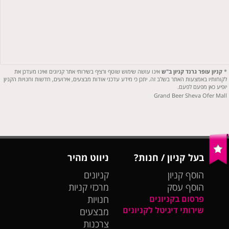
*
קניון עופר גרנד קניון ב"ש
אינו עושה שימוש שוטף ורציף בשירותי אתר קניונים ואינו מעדכן את
לקוחותיו באמצעות האתר בשלב זה. יתכן כי מידע עדכני אודות מבצעים, אירועים, חדשות וחנויות הקניון
יופיע כאן מפעם לפעם.
Grand Beer Sheva Ofer Mall
בעל קניון / חנות?
ניווט מהיר
הוסף קניון
קניונים
הוסף עסק
מרכזי קניות
פרסום בקניונים
חנויות
שירותי דיגיטל לקניונים
מבצעים
צרכנות