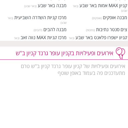
קניון MAX אמות באר שבע
מבנה באר שבע
(באר
(באר שבע)
שבע)
מבנה אופקים
מרכז קניות השדרה השביעית
(אופקים)
(באר
שבע)
צים סנטר נתיבות
מבנה להבים
(נתיבות)
(להבים)
קניון ישפרו פלאנט באר שבע
מרכז קניות MAX נווה זאב
(באר
(באר
שבע)
שבע)
מרכז מסחרי גלובוס סנטר נתיבות
מרכז מסחרי דמרי סנטר דימונה
אירועים ופעילויות בקניון עופר גרנד קניון ב"ש
(נתיבות)
(דימונה)
אירועים ופעילויות של קניון עופר גרנד קניון ב"ש טרם
מתעדכנים פה בעמוד באופן שוטף