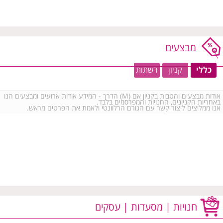
מרכז מסחרי אלון קרית השרון
מתחם קניות רוגובין פדרמן
(נתניה)
סינמה סיטי נתניה
(נתניה)
מבצעים
כללי
קניון
רשתות
אודות מבצעים והטבות בקניון אם (M) הדרך - המידע אודות ארועים ומבצעים הנו
באחריות הקניונים, החנויות והמפרסמים בלבד.
אנו ממליצים ליצור קשר עם הגורם הרלוונטי ולאמת את הפרטים מראש.
חנויות | מסעדות | עסקים