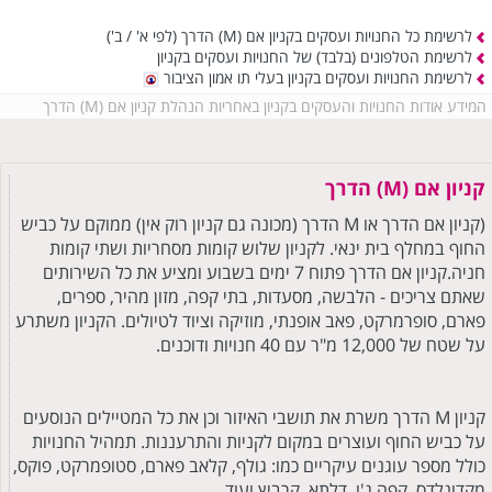
לרשימת כל החנויות ועסקים בקניון אם (M) הדרך
(לפי א' / ב')
לרשימת הטלפונים (בלבד) של החנויות ועסקים בקניון
לרשימת החנויות ועסקים בקניון בעלי תו אמון הציבור
המידע אודות החנויות והעסקים בקניון באחריות הנהלת קניון אם (M) הדרך
קניון אם (M) הדרך
(קניון אם הדרך או M הדרך (מכונה גם קניון רוק אין) ממוקם על כביש
החוף במחלף בית ינאי. לקניון שלוש קומות מסחריות ושתי קומות
חניה.קניון אם הדרך פתוח 7 ימים בשבוע ומציע את כל השירותים
שאתם צריכים - הלבשה, מסעדות, בתי קפה, מזון מהיר, ספרים,
פארם, סופרמרקט, פאב אופנתי, מוזיקה וציוד לטיולים. הקניון משתרע
על שטח של 12,000 מ"ר עם 40 חנויות ודוכנים.
קניון M הדרך משרת את תושבי האיזור וכן את כל המטיילים הנוסעים
על כביש החוף ועוצרים במקום לקניות והתרעננות. תמהיל החנויות
כולל מספר עוגנים עיקריים כמו: גולף, קלאב פארם, סטופמרקט, פוקס,
מקדונלדס, קפה ג'ו, דלתא, קרביץ ועוד.