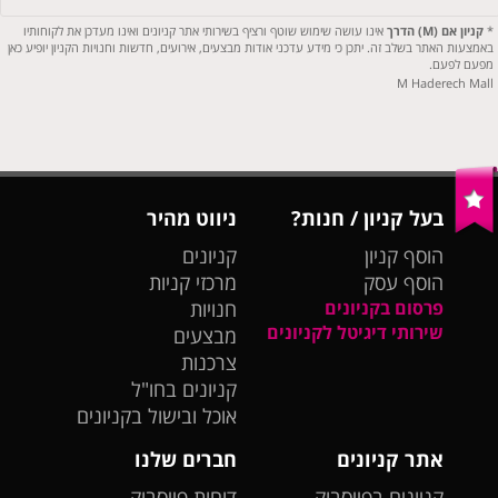
*
קניון אם (M) הדרך
אינו עושה שימוש שוטף ורציף בשירותי אתר קניונים ואינו מעדכן את לקוחותיו
באמצעות האתר בשלב זה. יתכן כי מידע עדכני אודות מבצעים, אירועים, חדשות וחנויות הקניון יופיע כאן
מפעם לפעם.
M Haderech Mall
בעל קניון / חנות?
ניווט מהיר
הוסף קניון
קניונים
הוסף עסק
מרכזי קניות
פרסום בקניונים
חנויות
שירותי דיגיטל לקניונים
מבצעים
צרכנות
קניונים בחו"ל
אוכל ובישול בקניונים
אתר קניונים
חברים שלנו
קניונים בפייסבוק
דוחות פייסבוק