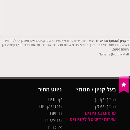
*
קניון (הצפון) נהריה
אינו עושה שימוש שוטף ורציף בשירותי אתר קניונים ואינו מעדכן את לקוחותיו
באמצעות האתר בשלב זה. יתכן כי מידע עדכני אודות מבצעים, אירועים, חדשות וחנויות הקניון יופיע כאן
מפעם לפעם.
Naharia (North) Mall
בעל קניון / חנות?
ניווט מהיר
הוסף קניון
קניונים
הוסף עסק
מרכזי קניות
פרסום בקניונים
חנויות
שירותי דיגיטל לקניונים
מבצעים
צרכנות