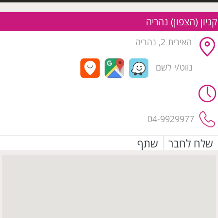
קניון (הצפון) נהריה
האירית 2,
נהריה
נווט/י לשם
04-9929977
שלח לחבר
שתף