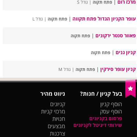
מרכז רום
|
פתח תקוה
| גודל S
עופר הקניון הגדול פתח תקווה
|
פתח תקוה
| גודל L
פאוור סנטר ירקונים
|
פתח תקוה
קניון גנים
|
פתח תקוה
קניון עופר סירקין
|
פתח תקוה
| גודל M
בעל קניון / חנות?
ניווט מהיר
הוסף קניון
קניונים
הוסף עסק
מרכזי קניות
פרסום בקניונים
חנויות
שירותי דיגיטל לקניונים
מבצעים
צרכנות