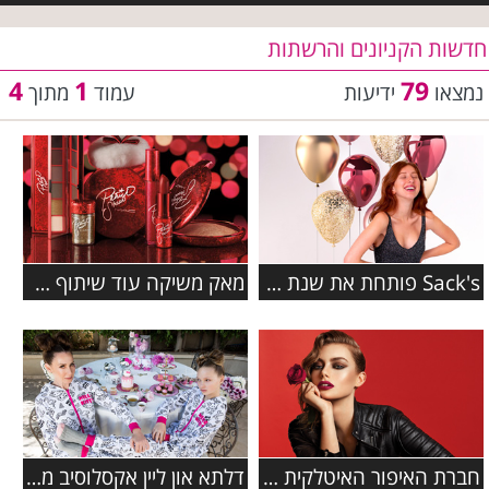
חדשות הקניונים והרשתות
4
1
79
נמצאו
ידיעות
עמוד
מתוך
Sack's פותחת את שנת 2019 עם קולקצייה חדשה
מאק משיקה עוד שיתוף פעולה עם פטריק סטאר
חברת האיפור האיטלקית PUPA מציגה
דלתא און ליין אקסלוסיב משיקים: קולקציית פמילי