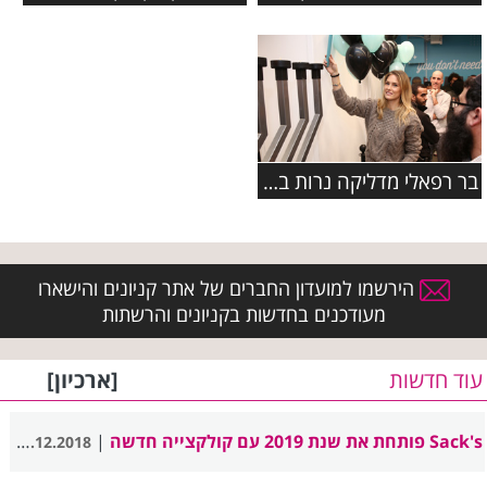
בר רפאלי מדליקה נרות בכפר סבא
הירשמו למועדון החברים של אתר קניונים והישארו
מעודכנים בחדשות בקניונים והרשתות
עוד חדשות
[ארכיון]
Sack's פותחת את שנת 2019 עם קולקצייה חדשה
|
24.12.2018
| 