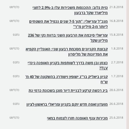
21.8.2018
גזית גלוב: ההכנסות משכירות עלו ב-2.9% לחצי
כלכליסט
מיליארד שקל ברבעון
16.8.2018
מנכ"ל עזריאלי: "תוך 7-5 שנים נכפיל את השטחים
כלכליסט
ליותר מ-2 מיליון מ"ר"
15.8.2018
עזריאלי סיכמה את הרבעון השני ברווח נקי של 236
גלובס
מיליון שקל
1.8.2018
קבוצת הקניונים מסכמת רבעון שני: האונליין הקפיא
כלכליסט
את הפדיונות של מליסרון
2.7.2018
כצמן ובן משה בדרך לשותפות בקניון האופנה גינדי
גלובס
TLV?
1.7.2018
קניון ביאליק בר"ג ישופץ וישודרג בהשקעה של 40 מ'
גלובס
ש"ח
28.6.2018
ביג רכשה קרקע לבניית דיור מוגן בשכונת כרמי גת
כלכליסט
26.6.2018
מועדון זאפה חדש יוקם בקניון עזריאלי בראשון-לציון
גלובס
25.6.2018
מכירות ענף האופנה חזרו לצמוח במאי
כלכליסט