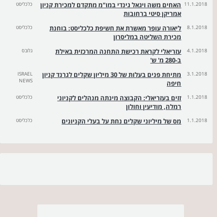
11.1.2018
האחים משה ויגאל גינדי במו"מ מתקדם למכירת קניון
כלכליסט
אמריקן סיטי ברחובות
8.1.2018
ליאורה עופר מאשרת את חשיפת כלכליסט: בוחנת
כלכליסט
מכירת השליטה במליסרון
4.1.2018
עזריאלי לקראת רכישת התחנה המרכזית באילת
גלובס
ב-280 מ' ש'
3.1.2018
מתיחת פנים בעלות של 30 מיליון שקלים לגרנד קניון
ISRAEL
NEWS
חיפה
1.1.2018
זזים בעזריאלי: הקבוצה מינתה מנהלים לקניוני
כלכליסט
רמלה, מודיעין וחולון
1.1.2018
מס של מיליוני שקלים נחת על בעלי הקניונים
כלכליסט