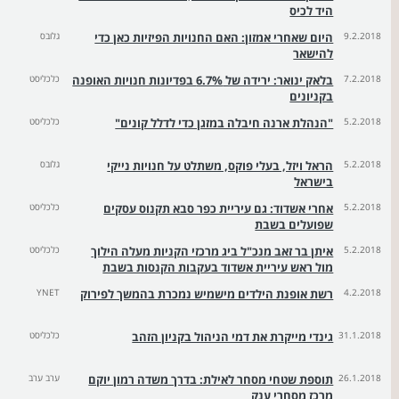
היד לכיס
9.2.2018
היום שאחרי אמזון: האם החנויות הפיזיות כאן כדי
גלובס
להישאר
7.2.2018
בלאק ינואר: ירידה של 6.7% בפדיונות חנויות האופנה
כלכליסט
בקניונים
5.2.2018
"הנהלת ארנה חיבלה במזגן כדי לדלל קונים"
כלכליסט
5.2.2018
הראל ויזל, בעלי פוקס, משתלט על חנויות נייקי
גלובס
בישראל
5.2.2018
אחרי אשדוד: גם עיריית כפר סבא תקנוס עסקים
כלכליסט
שפועלים בשבת
5.2.2018
איתן בר זאב מנכ"ל ביג מרכזי הקניות מעלה הילוך
כלכליסט
מול ראש עיריית אשדוד בעקבות הקנסות בשבת
4.2.2018
רשת אופנת הילדים מישמיש נמכרת בהמשך לפירוק
YNET
31.1.2018
גינדי מייקרת את דמי הניהול בקניון הזהב
כלכליסט
26.1.2018
תוספת שטחי מסחר לאילת: בדרך משדה רמון יוקם
ערב ערב
מרכז מסחרי ענק