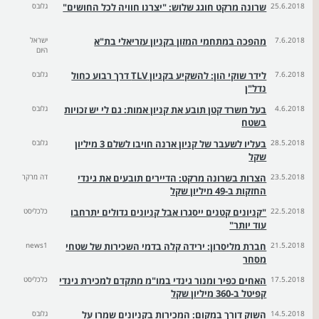
25.6.2018
שרונה מרקט חוגג שלוש: "יצרנו חוויה לכל החושים"
גלובס
7.6.2018
מהפכה במתחמי המזון בקניון עזריאלי בת"א
ישראל
היום
7.6.2018
לידר שוקי הון: להשקיע בקניון TLV דרך רבוע כחול
גלובס
נדל"ן
4.6.2018
בעל משרד קטן תובע את קניון אמות: גם לי יש זכויות
גלובס
בשטח
28.5.2018
בעליו לשעבר של קניון ארנה חויבו לשלם 3 מיליון
גלובס
שקל
23.5.2018
הצרות בשרונה מרקט: הדיירים תובעים את גינדי
דה מרקר
החזקות ב-49 מיליון שקל
22.5.2018
"קניונים קטנים ייסגרו אבל קניונים גדולים יתרחבו
כלכליסט
עוד יותר"
21.5.2018
חברת מליסרון: ירידה קלה בדמי השכירות של שטחי
news1
מסחר
17.5.2018
האחים כפיר ומנור גינדי במו"מ מתקדם למכירת גינדי
כלכליסט
קפיטל ב-360 מיליון שקל
14.5.2018
השוק דורך במקום: המכירות בקניונים שמרו על
גלובס