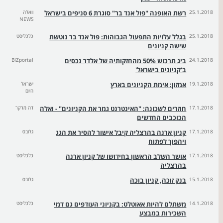
25.1.2018
רשת האופנה "פול אנד בר" סוגרת 6 סניפים בישראל
וואלה
NEWS
25.1.2018
בגלל עלויות התפעול הגבוהות: פול אנד בר נוטשת
כלכליסט
שישה קניונים
24.1.2018
ביג תרכוש 50% מהחזקותיה של אלדר נכסים
BIZportal
ב'קניונים בישראל'
19.1.2018
אמזון: אימת הקניונים בארץ
ישראל
היום
17.1.2018
חוזרים לשכונה: "האינטרנט גמר את הקניונים" - ואלה
דה מרקר
הכוכבים החדשים
17.1.2018
קניון ארנה בהרצליה קיבל אישור להסיר את הגג
גלובס
ויהפוך לפתוח
17.1.2018
אושר השלב הראשון בחידושו של קניון ארנה
כלכליסט
בהרצליה
15.1.2018
בנק זוכה, קניון בוכה
גלובס
14.1.2018
משתלם להיות אאוטלט: בקניוני העודפים גם דמי
כלכליסט
השכירות במבצע