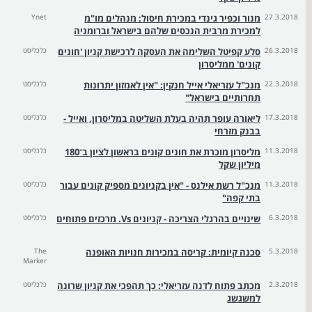
27.3.2018
מנור וכפיר גינדי במכירת חיסול: מנהלים מו"מ
Ynet
למכירת מרבית הנכסים שלהם בישראל וברומניה
26.3.2018
סלע קפיטל השלימה את העסקה לרכישת קניון 'חונים
כלכליסט
קונים' ממליסרון
22.3.2018
מנכ"ל עזריאלי אייל חנקין: "אין לאמזון יתרונות
כלכליסט
תחרותיים בישראל"
17.3.2018
ליאורה עופר תהיה בעלת השליטה במליסרון, ואייל -
כלכליסט
בבנק מזרחי
11.3.2018
מליסרון מוכרת את חונים קונים בראשון לציון ב־180
כלכליסט
מיליון שקל
11.3.2018
מנכ"ל רשת אילנס - "אין בקניונים מספיק קונים עבור
כלכליסט
בתי קפה"
6.3.2018
שינויים בהרגלי הצריכה - קניונים Vs. מרכזים פתוחים
כלכליסט
5.3.2018
סכנה קיומית: קריסה במכירות חנויות האופנה
The
Marker
2.3.2018
מכתב פתוח לדנה עזריאלי: כך תהפכי את קניון שרונה
כלכליסט
למשגשג