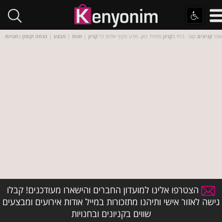
אתר
קניונים
.קום - בילוי ב
קניון
מתחיל כאן. מידע מקיף אודות כל
קניון
|
חנות
|
מבצע
|
הנחה
ו
קופון
ב
חנויות
הצטרפו אלינו למועדון החברים והישארו מעודכנים! קבלו
גישה לאזור אישי ותיהנו מתזכורות במייל אודות אירועים ומבצעים
שווים בקניונים ובחנויות