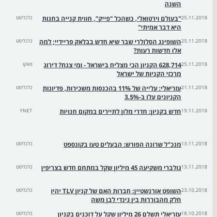
השנה
25.11.2018
"בעולם וירטואלי, כשהכל "פייק", חווית קנייה בחנות
כלכליסט
היא דבר אמיתי"
25.11.2018
השופינג הסלולרי שבר שיא חדש בבלאק פריידיי; למה
כלכליסט
אלו חדשות רעות?
25.11.2018
628,714 הקניון הכי מצליח בישראל - ומי צנח? דירוג
מאקו
מרכזי הקניות של ישראל
21.11.2018
עזריאלי: עלייה של 11% בהכנסות משכירות, פדיונות
כלכליסט
הקניונים עלו ב-3.5%
19.11.2018
חדש בקניון: חדרי מלון לתיירים במקום חנויות
YNET
13.11.2018
מנכ"ל שרונה הפורש: הבעלים טעו בקונספט
כלכליסט
13.11.2018
גולברי משקיעה 45 מיליון שקל במתחם חדש בצריפין
כלכליסט
23.10.2018
השופט אורנשטיין: חברות האם של קניון TLV יהיו
כלכליסט
חלק מהבוררות בין גינדי לבן משה
18.10.2018
עזריאלי תשלם 26 מיליון שקל על דוכנים בקניון
כלכליסט