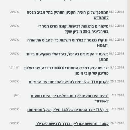
18.10.2018
המהפך של גן העיר: הקניון הוותיק בתל אביב מנסה
כלכליסט
להתחדש
14.10.2018
מישורים בתנופת רכישות: קונה מרכז מסחרי
כלכליסט
בווירג'יניה ב-38 מיליון שקל
10.10.2018
יוניקלו נכנסה לבולמוס השקות כדי להביס את זארה
כלכליסט
ו־H&M
10.10.2018
כשעתיד הקניונים בערפל, בעזריאלי משקיעים בדיור
כלכליסט
המוגן
5.10.2018
שריפת ענק במרכז המסחרי MIXX בחדרה, שבבעלות
דה מרקר
פוליגון של קובי מימון
25.9.2018
לקניון TLV יש 6 ימים להגיע להסכמות עם הבנקים
כלכליסט
2.9.2018
"פעם היו נוסעים לקניות בתל-אביב, היום נוסעים
מאקו
לאשדוד"
2.9.2018
ניון TLV ייצר הפסדים של 140 מיליון שקל מפתיחתו
כלכליסט
26.8.2018
קסטרו מחפשת און ליין: בדרך לרכישת לאדילה
כלכליסט