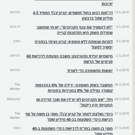
יציבות
14.5.2018
דו"חות רבוע כחול חושפים: קניון TLV הפסיד 4.5
כלכליסט
מיליון שקל ברבעון
9.5.2018
"לא להספיד את ענף הקניונים": יש מי שחושב
דה מרקר
שחרדת השוק היא הזדמנות קנייה
8.5.2018
למרות שנפתח ללא טופס 4: קניון נעימי בנתניה
גלובס
ימשיך לפעול
2.5.2018
מישמיש יורדת מהוניגמן: משכה הצעתה לרכישת 60
כלכליסט
סניפים של הרשת
9.4.2018
יוצאות מהאופנה כדי לשרוד
כלכליסט
28.3.2018
המשבר בשוק האופנה: ירידה של 6% בהכנסות
The
Marker
קסטרו; נפילה של 8% במכירות בחנויות
28.3.2018
ויזל: "אם הקניונים לא יורידו את שכר הדירה אז
BIZportal
החנויות יהיו ריקות"
27.3.2018
גינדי נאלצת לוותר על קניון TLV: מוטי בן משה על סף
The
Marker
רכישת גינדי השקעות בכ-40 מיליון שקל
27.3.2018
מוטי בן משה במו"מ לרכישת גינדי השקעות ב-40
גלובס
מיליון שקל