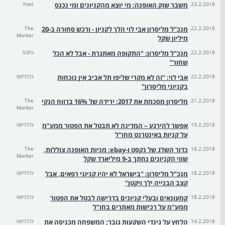
23.2.2018
משבר שוק האופנה: מי יוצא מהקניונים ומי נכנס
Ynet
22.2.2018
מנכ"ל מליסרון אבי לוי הלך לקניון - ורכש סחורה ב-20
The
Marker
מיליון שקל
22.2.2018
מנכ"ל מליסרון: "התקופה מאתגרת - אבל לא הכל
גלובס
שחור"
22.2.2018
אבי לוי: "זה לא מקרי שליפו תל אביב אין נוכחות
כלכליסט
בקניוני מליסרון"
21.2.2018
מליסרון מסכמת את 2017: ירידה של 16% ברווח הנקי
The
Marker
19.2.2018
אפשר להירגע – המדינה לא תבטל את הפטור ממע"מ
כלכליסט
על קניות באינטרנט מחו"ל
18.2.2018
כדור השלג של נקסט ו-ebay: מניות האופנה צוללות,
The
Marker
שווי הקניונים נחתך ב-9 מיליארד שקל
18.2.2018
מנכ"ל מליסרון: "בישראל לא יהיו קניוני רפאים, אבל
כלכליסט
קצב הבנייה ילך ויקטן"
18.2.2018
קמעונאים ובעלי קניונים בדרישה לבטל את הפטור
כלכליסט
ממע"מ על רכישות מאתרים בחו"ל
14.2.2018
הלחץ על גינדי השקעות גובר; המשפחה מכניסה את
כלכליסט