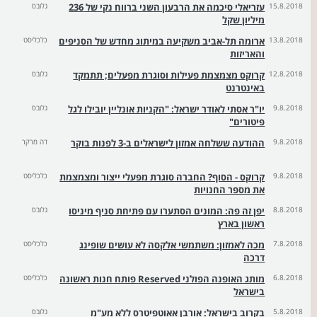
15.8.2018
עזריאלי סיכמה את הרבעון השני ברווח נקי של 236
גלובס
מיליון שקל
13.8.2018
ארומה תל-אביב משקיעה במיתוג מחדש של הסניפים
כלכליסט
והאריזות
12.8.2018
קרוקס מצמצמת פעילות וסוגרת מפעלים; תתמקד
גלובס
באינטרנט
9.8.2018
יו"ר אסתי לאודר ישראל: "הקניות אונליין יובילו לגל
גלובס
פיטורים"
9.8.2018
ההודעה ששלחה אמזון לישראלים ב-3 לפנות בוקר
דה מרקר
9.8.2018
קרוקס - הסוף? החברה סוגרת מפעלי ייצור ומצמצמת
כלכליסט
את מספר החנויות
8.8.2018
יפן זה פה: המונים הסתערו עם פתיחת סניף מיניסו
גלובס
ראשון בארץ
7.8.2018
מכה לאמזון: משתמשי אלקסה לא עושים שופינג
כלכליסט
דרכה
6.8.2018
מותג האופנה הפולני Reserved פותח חנות ראשונה
כלכליסט
בישראל
5.8.2018
בקרוב בישראל: אורבן אאוטפיטרס ללא מע"מ
גלובס