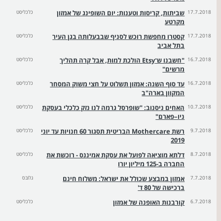
17.7.2018
שביתות, קריסות וטענות: יום השופינג של אמזון
כלכליסט
מקרטע
17.7.2018
קסטרו מחפשת רוכש לסניף שבבעלותה בגן העיר
כלכליסט
בתל אביב
16.7.2018
"חשבנו ש־Etsy הולכת למות, אבל קרה תהליך
כלכליסט
מרשים"
16.7.2018
עד סוף השנה: אמזון תשלוט על חצי משוק המסחר
כלכליסט
המקוון בארה"ב
10.7.2018
האחים ניסנוב: "שופרסל גרמה לנו נזק כלכלי בעסקת
כלכליסט
ניו–פארם"
9.7.2018
רשת Mothercare הבריטית תסגור 60 חנויות עד יוני
כלכליסט
2019
8.7.2018
דלתא מוציאה לפועל את עסקת אמיננס - רוכשת את
כלכליסט
החברה ב-125 מיליון יורו
7.7.2018
אמזון במבצע שכולל את ישראל: משלוח חינם
גלובס
ברכישה של 80 ד'
6.7.2018
קורבנות האופנה של אמזון
כלכליסט