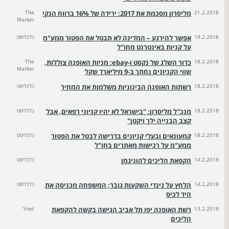
21.2.2018
מליסרון מסכמת את 2017: ירידה של 16% ברווח הנקי
The
Marker
19.2.2018
אפשר להירגע – המדינה לא תבטל את הפטור ממע"מ
כלכליסט
על קניות באינטרנט מחו"ל
18.2.2018
כדור השלג של נקסט ו-ebay: מניות האופנה צוללות,
The
Marker
שווי הקניונים נחתך ב-9 מיליארד שקל
18.2.2018
רשתות האופנה הבינוניות משלמות את המחיר
כלכליסט
18.2.2018
מנכ"ל מליסרון: "בישראל לא יהיו קניוני רפאים, אבל
כלכליסט
קצב הבנייה ילך ויקטן"
18.2.2018
קמעונאים ובעלי קניונים בדרישה לבטל את הפטור
כלכליסט
ממע"מ על רכישות מאתרים בחו"ל
14.2.2018
הקפאת הליכים להוניגמן
כלכליסט
14.2.2018
הלחץ על גינדי השקעות גובר; המשפחה מכניסה את
כלכליסט
היד לכיס
13.2.2018
רשת האופנה יפו תל אביב הגישה בקשה להקפאת
Ynet
הליכים