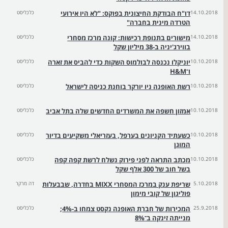
14.10.2018
דו"ח הבודקת החיצונית בפוקס: "לא היו אירועי
כלכליסט
הטרדה מינית בחברה"
14.10.2018
מישורים בתנופת רכישות: קונה מרכז מסחרי
כלכליסט
בווירג'יניה ב-38 מיליון שקל
10.10.2018
יוניקלו נכנסה לבולמוס השקות כדי להביס את זארה
כלכליסט
ו־H&M
10.10.2018
רשת האופנה ניו יורקר בוחנת כניסה לישראל
כלכליסט
10.10.2018
אמזון חשפה את המשרדים החדשים שלה בתל אביב
כלכליסט
10.10.2018
כשעתיד הקניונים בערפל, בעזריאלי משקיעים בדיור
כלכליסט
המוגן
10.10.2018
מכתב התראה לפני פירוק נשלח לרשת קפה קפה
כלכליסט
בשל חוב של 300 אלף שקל
5.10.2018
שריפת ענק במרכז המסחרי MIXX בחדרה, שבבעלות
דה מרקר
פוליגון של קובי מימון
25.9.2018
המכירות של חברת האופנה נקסט צמחו ב-4%;
כלכליסט
מנייתה זינקה ב־8%