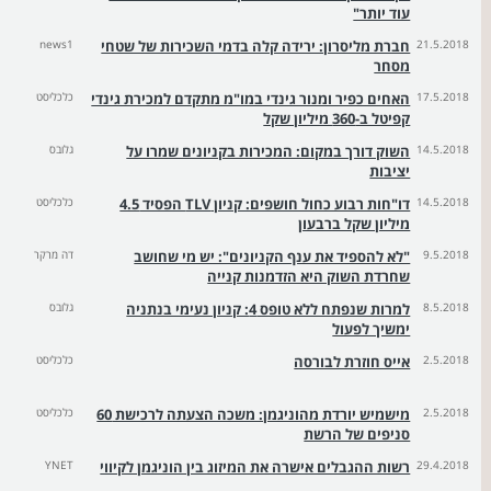
עוד יותר"
21.5.2018
חברת מליסרון: ירידה קלה בדמי השכירות של שטחי
news1
מסחר
17.5.2018
האחים כפיר ומנור גינדי במו"מ מתקדם למכירת גינדי
כלכליסט
קפיטל ב-360 מיליון שקל
14.5.2018
השוק דורך במקום: המכירות בקניונים שמרו על
גלובס
יציבות
14.5.2018
דו"חות רבוע כחול חושפים: קניון TLV הפסיד 4.5
כלכליסט
מיליון שקל ברבעון
9.5.2018
"לא להספיד את ענף הקניונים": יש מי שחושב
דה מרקר
שחרדת השוק היא הזדמנות קנייה
8.5.2018
למרות שנפתח ללא טופס 4: קניון נעימי בנתניה
גלובס
ימשיך לפעול
2.5.2018
אייס חוזרת לבורסה
כלכליסט
2.5.2018
מישמיש יורדת מהוניגמן: משכה הצעתה לרכישת 60
כלכליסט
סניפים של הרשת
29.4.2018
רשות ההגבלים אישרה את המיזוג בין הוניגמן לקיווי
YNET