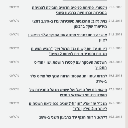
21.8.2018
ויקטורי: פתיחת סניפים חדשים הובילה לצמיחה
כלכליסט
במכירות וברווחיות ברבעון השני
21.8.2018
גזית גלוב: ההכנסות משכירות עלו ב-2.9% לחצי
כלכליסט
מיליארד שקל ברבעון
21.8.2018
אושר עד מתרחבת: פתחה את הסניף ה-17 בראשון
כלכליסט
לציון
21.8.2018
דיווח: עדויות קשות נגד הראל ויזל; "הציע הצעות
כלכליסט
מגונות והטריד מינית לפחות 2 נשים"
20.8.2018
השלמת העסקה עם קסטרו חושפת: שווי הודיס
כלכליסט
התכווץ
19.8.2018
למרות עיתוי חג הפסח: הרווח הנקי של פוקס עלה
כלכליסט
ב-31%
17.8.2018
פוקס: בנו של הראל ויזל ישמש מנהל המכירות של
כלכליסט
מועדון כרטיסי האשראי החדש
16.8.2018
מנכ"ל עזריאלי: "תוך 7-5 שנים נכפיל את השטחים
כלכליסט
ליותר מ-2 מיליון מ"ר"
16.8.2018
דלתא: הרווח הנקי ירד ברבעון השני ב-28%
כלכליסט