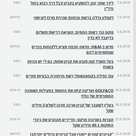
7.6.2018
לידר שוקי הון: להשקיע בקניון TLV דרך רבוע כחול
גלובס
נדל"ן
7.6.2018
דקטלון גדלה ברשת ובוחנת שכירת מרכז לוגיסטי
כלכליסט
5.6.2018
פוקס נגד רשות המסים: הוציאה דרישת תשלום
גלובס
בדיעבד לא כדין
4.6.2018
חדש ב-H&M: מראה חכמה תציע ללקוחות בגדים
כלכליסט
שמתאימים להם
4.6.2018
בעל משרד קטן תובע את קניון אמות: גם לי יש זכויות
גלובס
בשטח
3.6.2018
עוד נפילה בקמעונאות? רשת הרמוניה בבעיות תזרים
גלובס
30.5.2018
GOLF&CO ועדיקה קיזזו את ההפסד בפעילות האופנה
דה מרקר
המסורתית של גולף
28.5.2018
בעליו לשעבר של קניון ארנה חויבו לשלם 3 מיליון
גלובס
שקל
23.5.2018
הצרות בשרונה מרקט: הדיירים תובעים את גינדי
דה מרקר
החזקות ב-49 מיליון שקל
22.5.2018
"קניונים קטנים ייסגרו אבל קניונים גדולים יתרחבו
כלכליסט