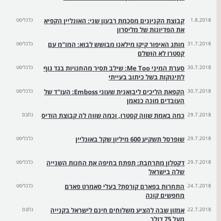
1.8.2018
קבוצת הקניונים מסכמת רבעון שני: האונליין הקפיא
כלכליסט
את הפדיונות של מליסרון
31.7.2018
מותג האיפור קיקו מילאנו מבושש לבוא: המו"מ עם
כלכליסט
קסטרו לא הושלם
30.7.2018
סערת המיני Me Too: שילב תסיר מהחנויות בגד גוף
כלכליסט
לתינוקות בשל כיתוב בעייתי
30.7.2018
הקפאת הליכים ליבואנית שעוני Emboss: העו"ד של
כלכליסט
העובדים מונה כנאמן
29.7.2018
כמה באמת שווה קסטרו, וכמה שווה לה קבוצת הודיס
גלובס
29.7.2018
שופרסל תשקיע 600 מיליון שקל באונליין
כלכליסט
29.7.2018
דקטלון מתרחבת: תפתח בחיפה את החנות השנייה
כלכליסט
שלה בישראל
24.7.2018
התחרות בפארם קורסת? בעלי סאמרט פארם
כלכליסט
מחפשים קונה
22.7.2018
אמזון שבה להציע משלוחים חינם לישראל בקנייה
גלובס
מעל 75 דולר