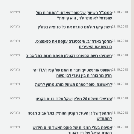
24.10.2018
סמנכ”ל השיווק של סופר־פארם: "התחרות מול
כלכליסט
שופרסל לא מתחילה, היא קיימת"
23.10.2018
רשת קיקו מילאנו סוגרת את כל סניפיה בפולין
כלכליסט
23.10.2018
מהפך בארה"ב: אינסטגרם עקפה את סנאפצ'ט,
כלכליסט
כובשת את הצעירים
23.10.2018
רשמית: רשת הספורט דקטלון תפתח חנות בתל אביב
כלכליסט
23.10.2018
השופט אורנשטיין: חברות האם של קניון TLV יהיו
כלכליסט
חלק מהבוררות בין גינדי לבן משה
18.10.2018
לראשונה: סופר פארם תשווק מותג מחוץ לרשת
כלכליסט
18.10.2018
עזריאלי תשלם 26 מיליון שקל על דוכנים בקניון
כלכליסט
18.10.2018
המהפך של גן העיר: הקניון הוותיק בתל אביב מנסה
כלכליסט
להתחדש
16.10.2018
אסיפת בעלי המניות של פוקס תאשר היום חידוש
כלכליסט
כהונת הראל ויזל כדירקטור