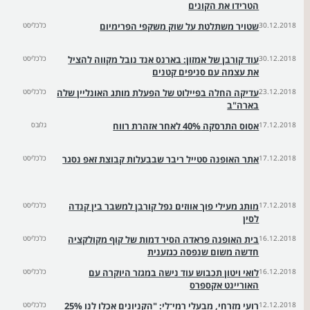
הטרידו את הקונים
30.12.2018
שטויר משתלטת על שוק משקפי הפרימיום
כלכליסט
30.12.2018
עוד קורבן של אמזון: בארנס אנד נובל מקווה להציל
כלכליסט
את עצמה עם סניפים קטנים
23.12.2018
עדיקה החלה בפיילוט של הפעלת מותג האונליין שלה
כלכליסט
בארה"ב
17.12.2018
אסוס התרסקה 40% לאחר אזהרת רווח
גלובס
17.12.2018
אתר האופנה סטייל ריבר שבבעלות קבוצת זאפ נסגר
כלכליסט
17.12.2018
מותג מעילי פוך אווזים נפל קורבן למשבר בין קנדה
כלכליסט
לסין
16.12.2018
בית האופנה פראדה הסיר דמות של קוף מקולקציה
כלכליסט
חדשה משום שנפסה כגזענית
16.12.2018
לואי ויטון תכבוש עוד נישה במגזר היוקרה עם
כלכליסט
האוריינט אקספרס
12.12.2018
רועי מזרחי, מבעלי רמי־לי: "הקניונים אכלו לנו 25%
כלכליסט