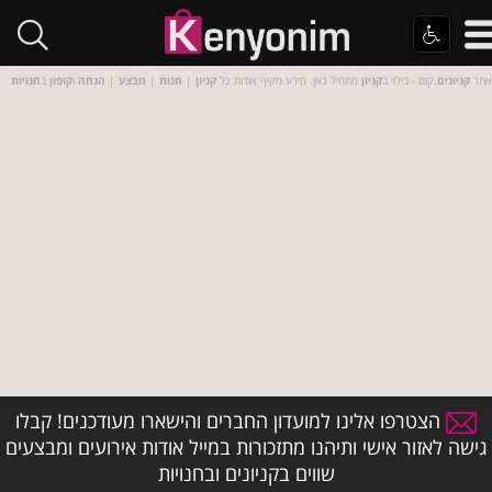
אתר
קניונים
.קום - בילוי ב
קניון
מתחיל כאן. מידע מקיף אודות כל
קניון
|
חנות
|
מבצע
|
הנחה
ו
קופון
ב
חנויות
הצטרפו אלינו למועדון החברים והישארו מעודכנים! קבלו
גישה לאזור אישי ותיהנו מתזכורות במייל אודות אירועים ומבצעים
שווים בקניונים ובחנויות