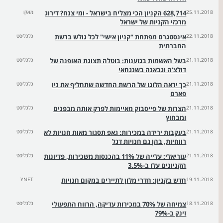
25.11.2018
628,714 הקניון הכי מצליח בישראל - ומי צנח? דירוג
מאקו
מרכזי הקניות של ישראל
22.11.2018
אינסטגרם מפתחת "קניון אישי" לכל גולש ברשת
כלכליסט
החברתית
21.11.2018
בשל האשמות בגזענות: בוטלה תצוגת האופנה של
כלכליסט
דולצ'ה וגבאנה בשנגחאי
21.11.2018
כך יראה הלוגו של הרשת החדשה שתחליף את ניו
כלכליסט
פארם
21.11.2018
הצרות של פייסבוק מאיימות לפרק אותה מבפנים
כלכליסט
ומבחוץ
21.11.2018
בעקבות ירידה במכירות: גאפ תסגור מאות חנויות לא
כלכליסט
רווחיות, בהן גם חנויות דגל
21.11.2018
עזריאלי: עלייה של 11% בהכנסות משכירות, פדיונות
כלכליסט
הקניונים עלו ב-3.5%
19.11.2018
חדש בקניון: חדרי מלון לתיירים במקום חנויות
YNET
18.11.2018
צמיחה של 70% במכירות עדיקה, הרווח התפעולי
כלכליסט
זינק ב-79%