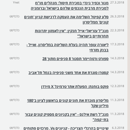
27.3.2018
מנור וכפיר גינדי במכירת חיסול: מנהלים מו"מ
Ynet
למכירת מרבית הנכסים שלהם בישראל וברומניה
26.3.2018
סלע קפיטל השלימה את העסקה לרכישת קניון 'חונים
כלכליסט
קונים' ממליסרון
22.3.2018
מנכ"ל עזריאלי אייל חנקין: "אין לאמזון יתרונות
כלכליסט
תחרותיים בישראל"
17.3.2018
ליאורה עופר תהיה בעלת השליטה במליסרון, ואייל -
כלכליסט
בבנק מזרחי
14.3.2018
ספורט ורטהיימר תסגור 8 סניפים מתוך 28
כלכליסט
14.3.2018
קסטרו סוגרת את אחד משני סניפיה בנמל תל אביב
כלכליסט
12.3.2018
פוקס בוחנת: הפעלת אתר טרמינל X מירדן
כלכליסט
11.3.2018
מליסרון מוכרת את חונים קונים בראשון לציון ב־180
כלכליסט
מיליון שקל
11.3.2018
מנכ"ל רשת אילנס - "אין בקניונים מספיק קונים עבור
כלכליסט
בתי קפה"
6.3.2018
שינויים בהרגלי הצריכה - קניונים Vs. מרכזים פתוחים
כלכליסט