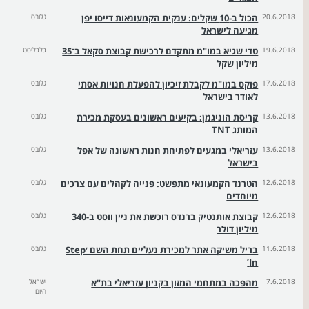
20.6.2018
הכול ב-10 שקלים: ענקית הקמעונאות דייסו יפן
גלובס
מגיעה לישראל
19.6.2018
טדי שגיא במו"מ מתקדם לרכישת קבוצת סקאל ב־35
כלכליסט
מיליון שקל
17.6.2018
פוקס במו"מ לקבלת זיכיון להפעלת חנויות אסתי
גלובס
לאודר בישראל
13.6.2018
קריסת הוניגמן: בקיעים ראשונים בעסקת מכירת
גלובס
המותג TNT
13.6.2018
עזריאלי במגעים לפתיחת חנות ראשונה של אפל
גלובס
בישראל
12.6.2018
הטרנד הקמעונאי מתפשט: פנייה לקהלים עם צרכים
גלובס
מיוחדים
12.6.2018
קבוצת אותנטיק ברנדס רוכשת את ניין ווסט ב-340
גלובס
מיליון דולר
11.6.2018
בריל משיקה אתר למכירת נעליים תחת השם ׳Step
גלובס
In’
7.6.2018
מהפכה במתחמי המזון בקניון עזריאלי בת"א
ישראל
היום