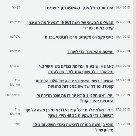
16.4.2018
הקניות בחו"ל זינקו ב-450% תוך 7 שנים
YNET
15.4.2018
הבעלים החשאי של רשת KIWI - "נפעיל את הוניגמן
כלכליסט
קידס כמותג נפרד"
10.4.2018
כייני סקצ’רס מקימים מרכז לוגיסטי בכנות
כלכליסט
9.4.2018
יוצאות מהאופנה כדי לשרוד
כלכליסט
28.3.2018
ל-H&M יש בעיה: ערימת בגדים בשווי של 4.3
דה מרקר
מיליארד דולר שאף אחד לא רוצה לקנות
28.3.2018
המשבר בשוק האופנה: ירידה של 6% בהכנסות
The
Marker
קסטרו; נפילה של 8% במכירות בחנויות
28.3.2018
ויזל: "אם הקניונים לא יורידו את שכר הדירה אז
BIZportal
החנויות יהיו ריקות"
27.3.2018
גינדי נאלצת לוותר על קניון TLV: מוטי בן משה על סף
The
Marker
רכישת גינדי השקעות בכ-40 מיליון שקל
27.3.2018
מוטי בן משה במו"מ לרכישת גינדי השקעות ב-40
גלובס
מיליון שקל