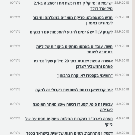
25.9.2018
יש עסקה: מייקל קורס רוכשת את ורסאצ'ה ב-2.1
כלכליסט
מיליארד דולר
25.9.2018
חדש בסנאפצ'ט: סריקת מוצרים במצלמה וחיבור
כלכליסט
לעמודים באמזון
25.9.2018
לקניון TLV יש 6 ימים להגיע להסכמות עם הבנקים
כלכליסט
17.9.2018
חשד: עובדים באמזון מוחקים ביקורות שליליות
כלכליסט
בתמורה לשוחד
16.9.2018
אושרה הגשת ייצוגית בסך 20 מיליון שקל נגד ניו
כלכליסט
פארם והמשביר לצרכן
16.9.2018
“השינוי בקסטרו לא יקרה ברבעון"
כלכליסט
12.9.2018
קים קרדשיאן נכנסת לשותפות בקרולינה למקה
כלכליסט
4.9.2018
עכשיו זה סופי: קסטרו רכשה 80% מאתר האופנה
כלכליסט
לאדילה
4.9.2018
סערה בארה"ב בעקבות החלטה שיווקית מפתיעה של
כלכליסט
נייקי
4.9.2018
דקטלון מתרחבת: תקים חנות שלישית בישראל בכפר
כלכליסט