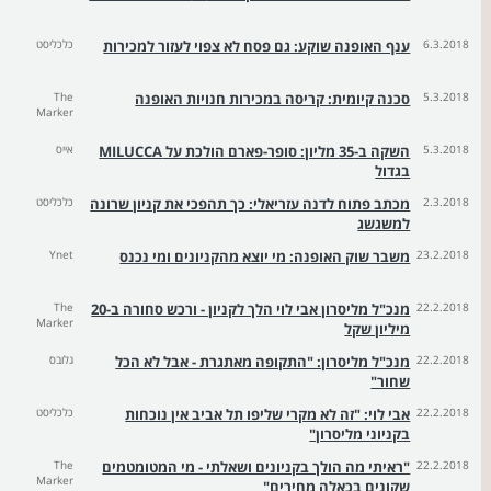
6.3.2018
ענף האופנה שוקע: גם פסח לא צפוי לעזור למכירות
כלכליסט
5.3.2018
סכנה קיומית: קריסה במכירות חנויות האופנה
The
Marker
5.3.2018
השקה ב-35 מליון: סופר-פארם הולכת על MILUCCA
אייס
בגדול
2.3.2018
מכתב פתוח לדנה עזריאלי: כך תהפכי את קניון שרונה
כלכליסט
למשגשג
23.2.2018
משבר שוק האופנה: מי יוצא מהקניונים ומי נכנס
Ynet
22.2.2018
מנכ"ל מליסרון אבי לוי הלך לקניון - ורכש סחורה ב-20
The
Marker
מיליון שקל
22.2.2018
מנכ"ל מליסרון: "התקופה מאתגרת - אבל לא הכל
גלובס
שחור"
22.2.2018
אבי לוי: "זה לא מקרי שליפו תל אביב אין נוכחות
כלכליסט
בקניוני מליסרון"
22.2.2018
"ראיתי מה הולך בקניונים ושאלתי - מי המטומטמים
The
Marker
שקונים בכאלה מחירים"