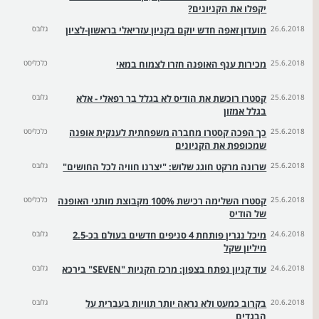
יקפלו את הקניונים?
26.6.2018
מועדון זאפה חדש יוקם בקניון עזריאלי בראשון-לציון
גלובס
25.6.2018
מכירות ענף האופנה חזרו לצמוח במאי
כלכליסט
25.6.2018
קסטרו רוכשת את הודיס לא בגלל בר רפאלי - אלא
גלובס
בגלל אמזון
25.6.2018
כך הפכה קסטרו מחברה משפחתית לענקית אופנה
כלכליסט
שמכופפת את הקניונים
25.6.2018
שרונה מרקט חוגג שלוש: "יצרנו חוויה לכל החושים"
גלובס
25.6.2018
קסטרו השלימה רכישת 100% מקבוצת מותגי האופנה
כלכליסט
של הודיס
24.6.2018
מיכל נגרין פותחת 4 סניפים חדשים בעולם בכ-2.5
גלובס
מיליון שקל
24.6.2018
עוד קניון נפתח בצפון: מרכז הקניות "SEVEN" בירכא
גלובס
20.6.2018
בקרוב כמעט ולא נראה יותר תוויות בעברית על
גלובס
הבגדים