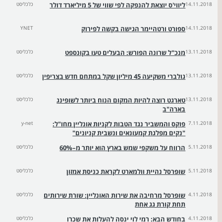
14.11.2018
ליווי'ס יוצאת להנפקה לפי שווי של 5 מיליארד דולר
כלכליסט
14.11.2018
ספורט ורטהיימר הגישה בקשה לפירוק
YNET
13.11.2018
מנכ"ל שרונה הפורש: הבעלים טעו בקונספט
כלכליסט
13.11.2018
גולברי משקיעה 45 מיליון שקל במתחם חדש בצריפין
כלכליסט
13.11.2018
טארגט רוצה להיות המקום הנוח ביותר לשופינג
כלכליסט
בארה"ב
7.11.2018
פוקס והמשביר נגד הטבות לקניות אונליין מחו"ל:
y-net
"נקים מפלגת קמעונאים ונשבית קניונים"
5.11.2018
הרווח על משקפי שמש בארץ הוא יותר מ–60%
כלכליסט
5.11.2018
שופרסל נהיית וולמארט לקראת כניסת אמזון
כלכליסט
4.11.2018
שופרסל מרחיבה את שירות האונליין: שורת שירותים
כלכליסט
תחת קורת גג אחת
4.11.2018
בחודש הבא: רמי לוי ינסה להעלות את שכרו
כלכליסט