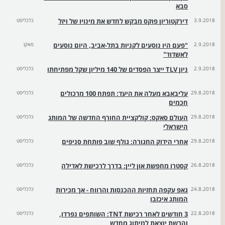
סבא
3.9.2018
דירקטוריון פוקס מבקש לחדש את מינויו של ויזל
כלכליסט
2.9.2018
"פעם היו נוסעים לקניות בתל-אביב, היום נוסעים
מאקו
לאשדוד"
2.9.2018
ניון TLV ייצר הפסדים של 140 מיליון שקל מפתיחתו
כלכליסט
29.8.2018
עליבאבא מעלה את היעד: תפתח 100 מרכולים
כלכליסט
חכמים
29.8.2018
העולם סאקס: קולקציית החורף החדשה של המותג
כלכליסט
הישראלי
29.8.2018
אחרי הידוק החגורה: גולף שוב פותחת סניפים
כלכליסט
26.8.2018
קסטרו מחפשת און ליין: בדרך לרכישת לאדילה
כלכליסט
24.8.2018
גאפ עקפה תחזיות ההכנסות והרווח - אך מכירות
כלכליסט
המותג איכזבו
22.8.2018
3 חודשים לאחר רכישת TNT: השותפים נפרדו,
כלכליסט
והרשת יוצאת למיתוג מחדש