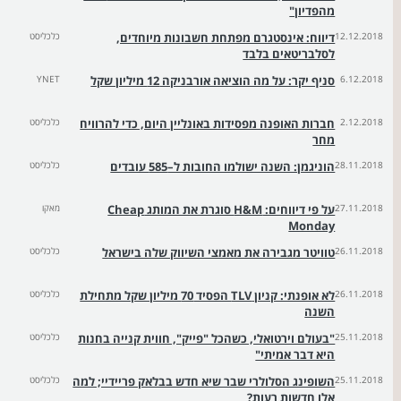
מהפדיון"
12.12.2018
דיווח: אינסטגרם מפתחת חשבונות מיוחדים,
כלכליסט
לסלבריטאים בלבד
6.12.2018
סניף יקר: על מה הוציאה אורבניקה 12 מיליון שקל
YNET
2.12.2018
חברות האופנה מפסידות באונליין היום, כדי להרוויח
כלכליסט
מחר
28.11.2018
הוניגמן: השנה ישולמו החובות ל–585 עובדים
כלכליסט
27.11.2018
על פי דיווחים: H&M סוגרת את המותג Cheap
מאקו
Monday
26.11.2018
טוויטר מגבירה את מאמצי השיווק שלה בישראל
כלכליסט
26.11.2018
לא אופנתי: קניון TLV הפסיד 70 מיליון שקל מתחילת
כלכליסט
השנה
25.11.2018
"בעולם וירטואלי, כשהכל "פייק", חווית קנייה בחנות
כלכליסט
היא דבר אמיתי"
25.11.2018
השופינג הסלולרי שבר שיא חדש בבלאק פריידיי; למה
כלכליסט
אלו חדשות רעות?