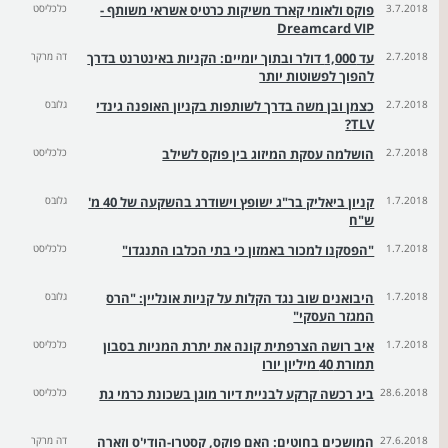
3.7.2018
פוקס ולאומי קארד משיקות כרטיס אשראי משותף -
כלכליסט
Dreamcard VIP
2.7.2018
עד 1,000 דולר ובתוך יומיים: הקניות באינטרנט בדרך
דה מרקר
להפוך לפשוטות יותר
2.7.2018
כצמן ובן משה בדרך לשותפות בקניון האופנה גינדי
גלובס
TLV?
2.7.2018
הושלמה עסקת המיזוג בין פוקס לשילב
כלכליסט
1.7.2018
קניון ביאליק בר"ג ישופץ וישודרג בהשקעה של 40 מ'
גלובס
ש"ח
1.7.2018
"הפסקנו למכור באמזון כי בתי הכלבו התנגדו"
כלכליסט
1.7.2018
היבואנים שוב נגד הקלות על קניות אונליין: "הרס
גלובס
המגזר העסקי"
1.7.2018
איב רושה הצרפתית קונה את יתרת המניות בסבון
כלכליסט
תמורת 40 מיליון יורו
28.6.2018
ביג רכשה קרקע לבניית דיור מוגן בשכונת כרמי גת
כלכליסט
27.6.2018
המושכים בחוטים: האם פוקס, קסטרו-הודי'ס וזארה
דה מרקר