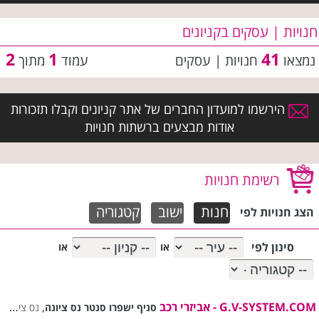
חנויות | עסקים בקניונים
2
1
41
נמצאו
חנויות | עסקים
עמוד
מתוך
הירשמו למועדון החברים של אתר קניונים וקבלו תזכורות
אודות מבצעים ברשתות חנויות
רשימת חנויות
חנות
ישוב
קטגוריה
הצג חנויות לפי
סינון לפי
או
או
G.V-SYSTEM.COM - אביזרי רכב
,
סניף ישפרו סנטר נס ציונה
נס ציונה |