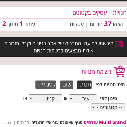
חנויות | עסקים בקניונים
2
1
37
נמצאו
חנויות | עסקים
עמוד
מתוך
הירשמו למועדון החברים של אתר קניונים וקבלו תזכורות
אודות מבצעים ברשתות חנויות
רשימת חנויות
חנות
ישוב
קטגוריה
הצג חנויות לפי
סינון לפי
או
או
Multi brand עודפים
,
סניף אאוטלט עזריאלי הרצליה
הרצליה |
Multi brand עודפים רשימת סניפים