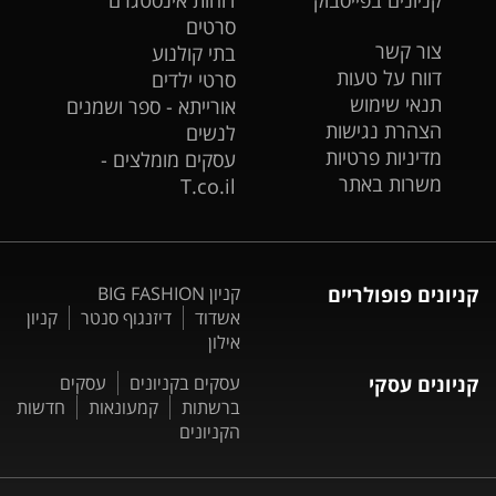
קניונים בפייסבוק
דוחות אינסטגרם
סרטים
צור קשר
בתי קולנוע
דווח על טעות
סרטי ילדים
תנאי שימוש
אורייתא - ספר ושמנים
הצהרת נגישות
לנשים
מדיניות פרטיות
עסקים מומלצים -
משרות באתר
T.co.il
קניונים פופולריים
קניון BIG FASHION
אשדוד
דיזנגוף סנטר
קניון
אילון
קניונים עסקי
עסקים בקניונים
עסקים
ברשתות
קמעונאות
חדשות
הקניונים