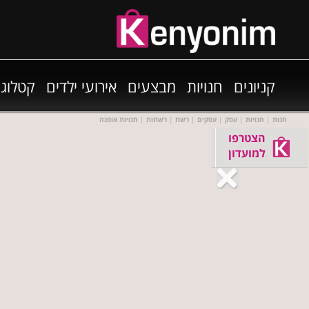
קניונים
חנויות
מבצעים
אירועי ילדים
קטלוגי
חנות
|
חנויות
|
עסק
|
עסקים
|
רשת
|
רשתות
|
חנויות אופנה
הצטרפו
למועדון