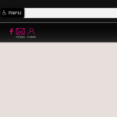
נגישות
התחבר/י
הצטרף/י